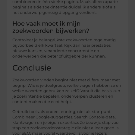
combineren in één sterke pagina. Maak alleen aparte
pagina’s als de zoekintentie duidelijk anders is of als
het onderwerp genoeg diepgang verdient.
Hoe vaak moet ik mijn
zoekwoorden bijwerken?
Controleer je belangrijkste zoekwoorden regelmatig,
bijvoorbeeld elk kwartaal. Kijk dan naar prestaties,
nieuwe kansen, veranderde concurrentie en
onderwerpen die beter of uitgebreider kunnen.
Conclusie
Zoekwoorden vinden begint niet met cijfers, maar met
begrip. Wie is je doelgroep, welke vragen hebben ze en
welke woorden gebruiken ze zelf? Vanuit die basis kun
je zoekintentie bepalen, onderwerpen clusteren en
content maken die echt helpt.
Gebruik tools als ondersteuning, niet als startpunt.
Combineer Google-suggesties, Search Console-data,
klantvragen en je eigen expertise. Zo bouw je stap voor
stap een zoekwoordenstrategie die niet alleen goed is
voor SEO, maar vooral waardevol is voor je lezers.