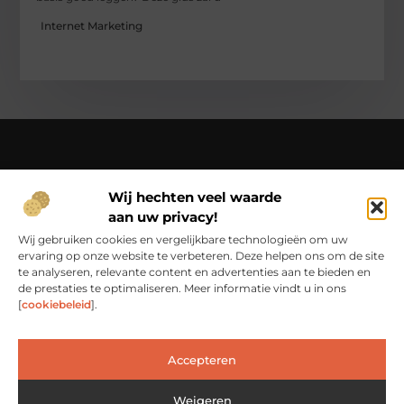
Internet Marketing
Over Ci-productions
Wij hechten veel waarde
Jouw gids in een wereld vol verhalen – beleef het dagelijks
aan uw privacy!
leven op Ci-productions.nl.
Ontdek een rijke verzameling blogs en artikelen die je
Wij gebruiken cookies en vergelijkbare technologieën om uw
inspireren, informeren en elke dag weer verrijken.
ervaring op onze website te verbeteren. Deze helpen ons om de site
te analyseren, relevante content en advertenties aan te bieden en
Bericht categorie
de prestaties te optimaliseren. Meer informatie vindt u in ons
[
cookiebeleid
].
Accepteren
Main Links
Goede Links Inkopen: De Slimme Weg naar Betere Online Zichtbaarheid
Weigeren