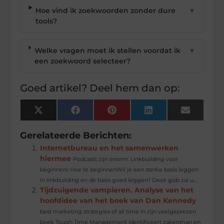
Hoe vind ik zoekwoorden zonder dure
▼
tools?
Welke vragen moet ik stellen voordat ik
▼
een zoekwoord selecteer?
Goed artikel? Deel hem dan op:
X
Facebook
Pinterest
LinkedIn
Email
(Twitter)
Gerelateerde Berichten:
Internetbureau en het samenwerken
hiermee
Podcasts zijn enorm. Linkbuilding voor
beginners: Hoe te beginnenWil je een sterke basis leggen
in linkbuilding en de basis goed leggen? Deze gids zal u...
Tijdzuigende vampieren. Analyse van het
hoofdidee van het boek van Dan Kennedy
best marketing strategies of all time In zijn veelgeprezen
boek Tough Time Management identificeert zakenman en