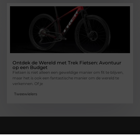
Ontdek de Wereld met Trek Fietsen: Avontuur
op een Budget
Fietsen is niet alleen een geweldige manier om fit te blijven,
maar het is ook een fantastische manier om de wereld te
verkennen. Of je
Tweewielers