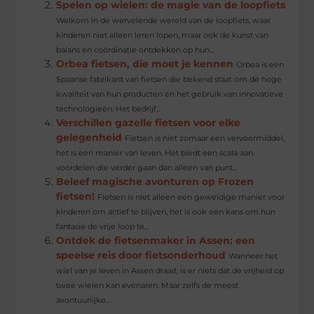
Spelen op wielen: de magie van de loopfiets
Welkom in de wervelende wereld van de loopfiets, waar
kinderen niet alleen leren lopen, maar ook de kunst van
balans en coördinatie ontdekken op hun...
Orbea fietsen, die moet je kennen
Orbea is een
Spaanse fabrikant van fietsen die bekend staat om de hoge
kwaliteit van hun producten en het gebruik van innovatieve
technologieën. Het bedrijf...
Verschillen gazelle fietsen voor elke
gelegenheid
Fietsen is niet zomaar een vervoermiddel,
het is een manier van leven. Het biedt een scala aan
voordelen die verder gaan dan alleen van punt...
Beleef magische avonturen op Frozen
fietsen!
Fietsen is niet alleen een geweldige manier voor
kinderen om actief te blijven, het is ook een kans om hun
fantasie de vrije loop te...
Ontdek de fietsenmaker in Assen: een
speelse reis door fietsonderhoud
Wanneer het
wiel van je leven in Assen draait, is er niets dat de vrijheid op
twee wielen kan evenaren. Maar zelfs de meest
avontuurlijke...