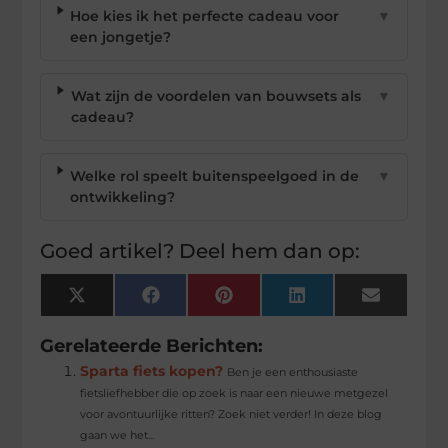
Hoe kies ik het perfecte cadeau voor
▼
een jongetje?
Wat zijn de voordelen van bouwsets als
▼
cadeau?
Welke rol speelt buitenspeelgoed in de
▼
ontwikkeling?
Goed artikel? Deel hem dan op:
X
Facebook
Pinterest
LinkedIn
Email
(Twitter)
Gerelateerde Berichten:
Sparta fiets kopen?
Ben je een enthousiaste
fietsliefhebber die op zoek is naar een nieuwe metgezel
voor avontuurlijke ritten? Zoek niet verder! In deze blog
gaan we het...