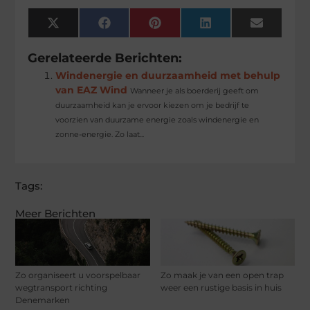
X
Facebook
Pinterest
LinkedIn
Email
(Twitter)
Gerelateerde Berichten:
Windenergie en duurzaamheid met behulp
van EAZ Wind
Wanneer je als boerderij geeft om
duurzaamheid kan je ervoor kiezen om je bedrijf te
voorzien van duurzame energie zoals windenergie en
zonne-energie. Zo laat...
Tags:
Meer Berichten
Zo organiseert u voorspelbaar
Zo maak je van een open trap
wegtransport richting
weer een rustige basis in huis
Denemarken