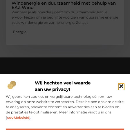
Windenergie en duurzaamheid met behulp van
EAZ Wind
Wanneer je als boerderij geeft om duurzaamheid kan je
ervoor kiezen om je bedrijf te voorzien van duurzame energie
zoals windenergie en zonne-energie. Zo laat
Energie
Over Ci-productions
Wij hechten veel waarde
Jouw gids in een wereld vol verhalen – beleef het dagelijks
aan uw privacy!
leven op Ci-productions.nl.
Ontdek een rijke verzameling blogs en artikelen die je
Wij gebruiken cookies en vergelijkbare technologieën om uw
inspireren, informeren en elke dag weer verrijken.
ervaring op onze website te verbeteren. Deze helpen ons om de site
te analyseren, relevante content en advertenties aan te bieden en
Bericht categorie
de prestaties te optimaliseren. Meer informatie vindt u in ons
[
cookiebeleid
].