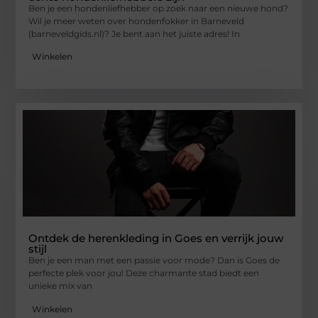
Ben je een hondenliefhebber op zoek naar een nieuwe hond?
Wil je meer weten over hondenfokker in Barneveld
(barneveldgids.nl)? Je bent aan het juiste adres! In
Winkelen
Ontdek de herenkleding in Goes en verrijk jouw
stijl
Ben je een man met een passie voor mode? Dan is Goes de
perfecte plek voor jou! Deze charmante stad biedt een
unieke mix van
Winkelen