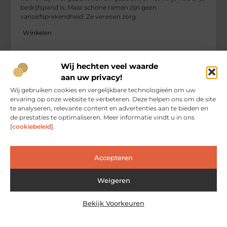
bedrijfspand is. Maar schone ramen zijn geen
vanzelfsprekendheid. Ze vereisen zorg
Winkelen
Wij hechten veel waarde
aan uw privacy!
Wij gebruiken cookies en vergelijkbare technologieën om uw
ervaring op onze website te verbeteren. Deze helpen ons om de site
te analyseren, relevante content en advertenties aan te bieden en
de prestaties te optimaliseren. Meer informatie vindt u in ons
[
cookiebeleid
].
Accepteren
Ontdek professionele glaszetters in maassluis
voor al uw glasbehoeften
Het hebben van hoogwaardige glasdiensten in Maassluis is
Weigeren
essentieel voor zowel huiseigenaren als ondernemers. Een
glaszetter in maassluis (maassluisnu.nl) biedt niet alleen
Bekijk Voorkeuren
esthetische voordelen, maar
Winkelen