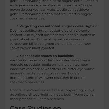
gebruikerservaring, wat leidt tot hogere betrokkenheid
en lagere bounce rates. Zoekmachines zoals Google
geven de voorkeur aan websites die een positieve
gebruikerservaring bieden, wat resulteert in hogere
zoekmachineposities.
Vergroting van autoriteit en geloofwaardigheid
:
Door het publiceren van deskundige en relevante
content, kun je jezelf positioneren als een autoriteit in
jouw vakgebied. Dit helpt bij het opbouwen van
vertrouwen bij je doelgroep en kan leiden tot meer
conversies en klantloyaliteit.
Meer sociale shares en backlinks
:
Aantrekkelijke en waardevolle content wordt vaker
gedeeld op sociale media en kan leiden tot meer
backlinks van andere websites. Dit versterkt je online
aanwezigheid en draagt bij aan een hogere
domeinautoriteit, wat weer resulteert in betere
zoekmachineposities.
Door te investeren in kwalitatieve copywriting, kun je
de online zichtbaarheid van jouw bedrijf vergroten en
meer potentiële klanten bereiken.
Case Studies en