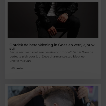
Ontdek de herenkleding in Goes en verrijk jouw
stijl
Ben je een man met een passie voor mode? Dan is Goes de
perfecte plek voor jou! Deze charmante stad biedt een
unieke mix van
Winkelen