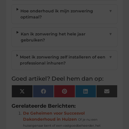
Hoe onderhoud ik mijn zonwering
▼
optimaal?
Kan ik zonwering het hele jaar
▼
gebruiken?
Moet ik zonwering zelf installeren of een
▼
professional inhuren?
Goed artikel? Deel hem dan op:
X
Facebook
Pinterest
LinkedIn
Email
(Twitter)
Gerelateerde Berichten:
De Geheimen voor Succesvol
Dakonderhoud in Huizen
Of je nu een
huiseigenaar bent of een vastgoedbeheerder, het