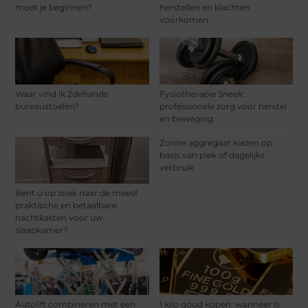
moet je beginnen?
herstellen en klachten
voorkomen
Waar vind ik 2dehands
Fysiotherapie Sneek:
bureaustoelen?
professionele zorg voor herstel
en beweging
Zonne aggregaat kiezen op
basis van piek of dagelijks
verbruik
Bent u op zoek naar de meest
praktische en betaalbare
nachtkasten voor uw
slaapkamer?
Autolift combineren met een
1 kilo goud kopen: wanneer is