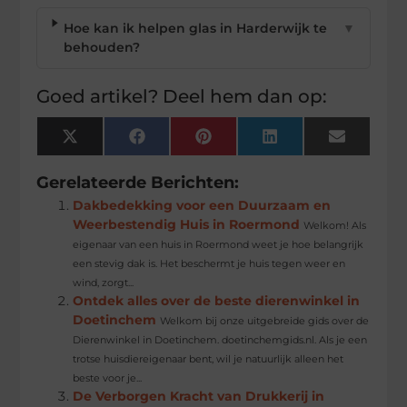
Hoe kan ik helpen glas in Harderwijk te
▼
behouden?
Goed artikel? Deel hem dan op:
X
Facebook
Pinterest
LinkedIn
Email
(Twitter)
Gerelateerde Berichten:
Dakbedekking voor een Duurzaam en
Weerbestendig Huis in Roermond
Welkom! Als
eigenaar van een huis in Roermond weet je hoe belangrijk
een stevig dak is. Het beschermt je huis tegen weer en
wind, zorgt...
Ontdek alles over de beste dierenwinkel in
Doetinchem
Welkom bij onze uitgebreide gids over de
Dierenwinkel in Doetinchem. doetinchemgids.nl. Als je een
trotse huisdiereigenaar bent, wil je natuurlijk alleen het
beste voor je...
De Verborgen Kracht van Drukkerij in