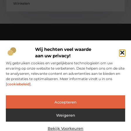
Winkelen
Over Ci-productions
Wij hechten veel waarde
Jouw gids in een wereld vol verhalen – beleef het dagelijks
aan uw privacy!
leven op Ci-productions.nl.
Ontdek een rijke verzameling blogs en artikelen die je
Wij gebruiken cookies en vergelijkbare technologieën om uw
inspireren, informeren en elke dag weer verrijken.
ervaring op onze website te verbeteren. Deze helpen ons om de site
te analyseren, relevante content en advertenties aan te bieden en
Bericht categorie
de prestaties te optimaliseren. Meer informatie vindt u in ons
[
cookiebeleid
].
Main Links
Accepteren
Goede Links Inkopen: De Slimme Weg naar Betere Online Zichtbaarheid
Weigeren
Bekijk Voorkeuren
@2025 www.ci-productions.nl. All Right Reserved.