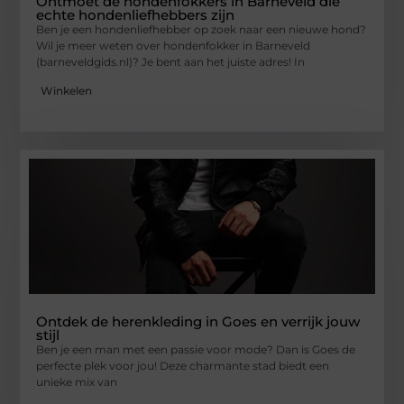
Ontmoet de hondenfokkers in Barneveld die
echte hondenliefhebbers zijn
Ben je een hondenliefhebber op zoek naar een nieuwe hond?
Wil je meer weten over hondenfokker in Barneveld
(barneveldgids.nl)? Je bent aan het juiste adres! In
Winkelen
Ontdek de herenkleding in Goes en verrijk jouw
stijl
Ben je een man met een passie voor mode? Dan is Goes de
perfecte plek voor jou! Deze charmante stad biedt een
unieke mix van