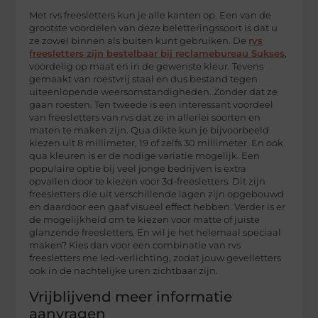
Met rvs freesletters kun je alle kanten op. Een van de
grootste voordelen van deze beletteringssoort is dat u
ze zowel binnen als buiten kunt gebruiken. De
rvs
freesletters zijn bestelbaar bij reclamebureau Sukses
,
voordelig op maat en in de gewenste kleur. Tevens
gemaakt van roestvrij staal en dus bestand tegen
uiteenlopende weersomstandigheden. Zonder dat ze
gaan roesten. Ten tweede is een interessant voordeel
van freesletters van rvs dat ze in allerlei soorten en
maten te maken zijn. Qua dikte kun je bijvoorbeeld
kiezen uit 8 millimeter, 19 of zelfs 30 millimeter. En ook
qua kleuren is er de nodige variatie mogelijk. Een
populaire optie bij veel jonge bedrijven is extra
opvallen door te kiezen voor 3d-freesletters. Dit zijn
freesletters die uit verschillende lagen zijn opgebouwd
en daardoor een gaaf visueel effect hebben. Verder is er
de mogelijkheid om te kiezen voor matte of juiste
glanzende freesletters. En wil je het helemaal speciaal
maken? Kies dan voor een combinatie van rvs
freesletters me led-verlichting, zodat jouw gevelletters
ook in de nachtelijke uren zichtbaar zijn.
Vrijblijvend meer informatie
aanvragen