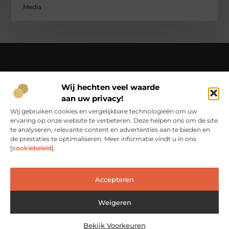
Media
Over Ci-productions
Wij hechten veel waarde
Jouw gids in een wereld vol verhalen – beleef het dagelijks
aan uw privacy!
leven op Ci-productions.nl.
Ontdek een rijke verzameling blogs en artikelen die je
Wij gebruiken cookies en vergelijkbare technologieën om uw
inspireren, informeren en elke dag weer verrijken.
ervaring op onze website te verbeteren. Deze helpen ons om de site
te analyseren, relevante content en advertenties aan te bieden en
Bericht categorie
de prestaties te optimaliseren. Meer informatie vindt u in ons
[
cookiebeleid
].
Accepteren
Main Links
Goede Links Inkopen: De Slimme Weg naar Betere Online Zichtbaarheid
Weigeren
Bekijk Voorkeuren