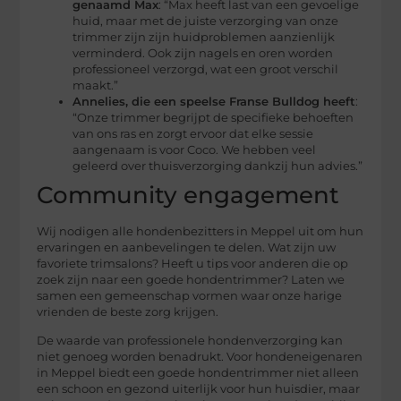
genaamd Max
: “Max heeft last van een gevoelige
huid, maar met de juiste verzorging van onze
trimmer zijn zijn huidproblemen aanzienlijk
verminderd. Ook zijn nagels en oren worden
professioneel verzorgd, wat een groot verschil
maakt.”
Annelies, die een speelse Franse Bulldog heeft
:
“Onze trimmer begrijpt de specifieke behoeften
van ons ras en zorgt ervoor dat elke sessie
aangenaam is voor Coco. We hebben veel
geleerd over thuisverzorging dankzij hun advies.”
Community engagement
Wij nodigen alle hondenbezitters in Meppel uit om hun
ervaringen en aanbevelingen te delen. Wat zijn uw
favoriete trimsalons? Heeft u tips voor anderen die op
zoek zijn naar een goede hondentrimmer? Laten we
samen een gemeenschap vormen waar onze harige
vrienden de beste zorg krijgen.
De waarde van professionele hondenverzorging kan
niet genoeg worden benadrukt. Voor hondeneigenaren
in Meppel biedt een goede hondentrimmer niet alleen
een schoon en gezond uiterlijk voor hun huisdier, maar