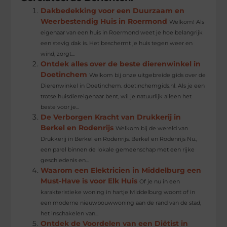
Dakbedekking voor een Duurzaam en
Weerbestendig Huis in Roermond
Welkom! Als
eigenaar van een huis in Roermond weet je hoe belangrijk
een stevig dak is. Het beschermt je huis tegen weer en
wind, zorgt...
Ontdek alles over de beste dierenwinkel in
Doetinchem
Welkom bij onze uitgebreide gids over de
Dierenwinkel in Doetinchem. doetinchemgids.nl. Als je een
trotse huisdiereigenaar bent, wil je natuurlijk alleen het
beste voor je...
De Verborgen Kracht van Drukkerij in
Berkel en Rodenrijs
Welkom bij de wereld van
Drukkerij in Berkel en Rodenrijs. Berkel en Rodenrijs Nu.,
een parel binnen de lokale gemeenschap met een rijke
geschiedenis en...
Waarom een Elektricien in Middelburg een
Must-Have is voor Elk Huis
Of je nu in een
karakteristieke woning in hartje Middelburg woont of in
een moderne nieuwbouwwoning aan de rand van de stad,
het inschakelen van...
Ontdek de Voordelen van een Diëtist in