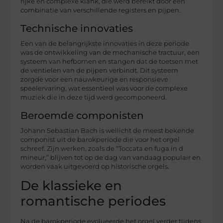
rijke en complexe klank, die werd bereikt door een
combinatie van verschillende registers en pijpen.
Technische innovaties
Een van de belangrijkste innovaties in deze periode
was de ontwikkeling van de mechanische tractuur, een
systeem van hefbomen en stangen dat de toetsen met
de ventielen van de pijpen verbindt. Dit systeem
zorgde voor een nauwkeurige en responsieve
speelervaring, wat essentieel was voor de complexe
muziek die in deze tijd werd gecomponeerd.
Beroemde componisten
Johann Sebastian Bach is wellicht de meest bekende
componist uit de barokperiode die voor het orgel
schreef. Zijn werken, zoals de “Toccata en fuga in d
mineur,” blijven tot op de dag van vandaag populair en
worden vaak uitgevoerd op historische orgels.
De klassieke en
romantische periodes
Na de barokperiode evolueerde het orgel verder tijdens