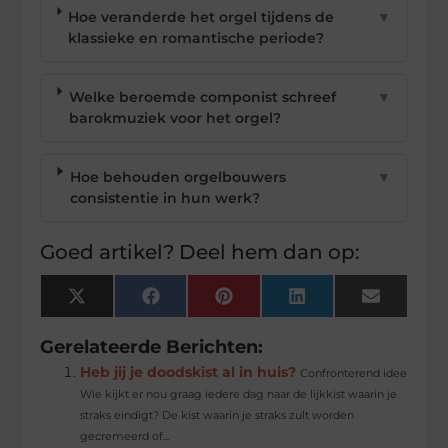
Hoe veranderde het orgel tijdens de
▼
klassieke en romantische periode?
Welke beroemde componist schreef
▼
barokmuziek voor het orgel?
Hoe behouden orgelbouwers
▼
consistentie in hun werk?
Goed artikel? Deel hem dan op:
X
Facebook
Pinterest
LinkedIn
Email
(Twitter)
Gerelateerde Berichten:
Heb jij je doodskist al in huis?
Confronterend idee
Wie kijkt er nou graag iedere dag naar de lijkkist waarin je
straks eindigt? De kist waarin je straks zult worden
gecremeerd of...