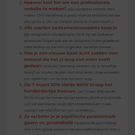
Hoeveel kost het om een ​​professionele
website te maken?
prijs wordpress website laten
maken CMS WordPress is gratis. Maar dit betekent niet dat
alles gratis is. Om uw website online te maken heeft u...
Alle soorten badkameraccessoires koop je
zo
Veiligheid is ook belangrijk Denk bij het badkamer
accessoires kopen ook aan de veiligheid. In een gladde en
natte badkamer kan een ongelukje namelijk zomaar...
Hoe je een nieuwe baan kunt zoeken voor
iemand die het al lang niet meer heeft
gedaan
vacatures Jarenlang werkten we in hetzelfde
bedrijf, ze zouden de plek niet veranderen, maar er kwam
een ​​epidemie – en nu was het werk weg....
Op 7 maart 2016 vierde BMW Group het
honderdjarige bestaan.
Op 7 maart 2016 vierde
BMW Group het honderdjarige bestaan. BMW ontwikkelde
zich van een kleine vliegtuigmotorenfabrikant in het
noorden van München tot een wereldwijd...
Zo verbeter je je psychische paranormale
gaven en gezondheid
Paranormale gezondheid
Hoe u een goede paranormale gezondheid bereikt Wist u