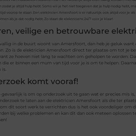
 zodat je altijd hulp hebt. Soms wil je het niet toegeven dat je hulp nodig hebt, m
ltijd voorop te staan. Een elektricien Amersfoort is er natuurlijk ook altijd voor j
omen als je dat nodig hebt. Zo staan de elektriciens 24/7 voor je klaar!
ren, veilige en betrouwbare elektr
evallig in de buurt woont van Amersfoort, dan heb je geluk want er
n. Zo is de elektricien Amersfoort direct ter plaatse om tot je b
ant ze hoeven niet lang te wachten om geholpen te worden. Daar
 die er binnen een mum van tijd voor je is om te helpen. Daarna
is.
rzoek komt vooraf!
e gevaarlijk is om op onderzoek uit te gaan wat er precies mis is,
derzoek te laten aan de elektricien Amersfoort als die ter plaat
om dit soort werk te verrichten dus is het ook voordeliger om di
en bij welke problemen en kan dit dan ook meteen oplossen ter p
sen!