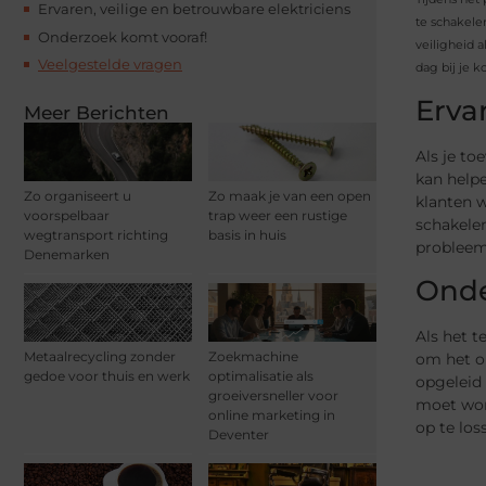
Ervaren, veilige en betrouwbare elektriciens
te schakelen
Onderzoek komt vooraf!
veiligheid a
Veelgestelde vragen
dag bij je k
Erva
Meer Berichten
Als je to
kan helpe
Zo organiseert u
Zo maak je van een open
klanten w
voorspelbaar
trap weer een rustige
schakelen
wegtransport richting
basis in huis
probleem 
Denemarken
Onde
Als het t
Metaalrecycling zonder
Zoekmachine
om het on
gedoe voor thuis en werk
optimalisatie als
opgeleid 
groeiversneller voor
moet word
online marketing in
op te los
Deventer