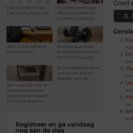
Goed a
Zoekwoorden vinden:
Fysiotherapie Houten:
waar moet je beginnen?
effectief herstellen en
klachten voorkomen
Gerel
Ki
Waar vind ik 2dehands
Fysiotherapie Sneek:
voo
bureaustoelen?
professionele zorg voor
De 
herstel en beweging
een 
Zonne aggregaat kiezen
Slu
op basis van piek of
nood
dagelijks verbruik
La
Bent u op zoek naar de
arc
meest praktische en
betaalbare nachtkasten
Poe
voor uw slaapkamer?
van
Ee
pro
Registreer en ga vandaag
nog aan de slag