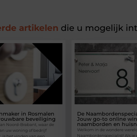
rde artikelen
die u mogelijk in
enmaker in Rosmalen
De Naambordenspecial
rouwbare beveiliging
Jouw go-to online win
naamborden en huis
 van Noord-Brabant, waar de
Welkom in de wondere werel
van uw woning of bedrijf
Naambordenspecialist! Als je 
, is het vinden van een