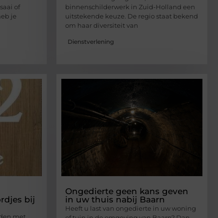
aai of
binnenschilderwerk in Zuid-Holland een
heb je
uitstekende keuze. De regio staat bekend
om haar diversiteit van
Dienstverlening
Ongedierte geen kans geven
djes bij
in uw thuis nabij Baarn
Heeft u last van ongedierte in uw woning
rden met
of tuin in de omgeving van Baarn? Dan