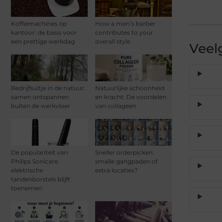
Koffiemachines op
How a men’s barber
kantoor: de basis voor
contributes to your
een prettige werkdag
overall style
Veel
Bedrijfsuitje in de natuur:
Natuurlijke schoonheid
samen ontspannen
en kracht: De voordelen
buiten de werkvloer
van collageen
De populariteit van
Sneller orderpicken:
Philips Sonicare
smalle gangpaden of
elektrische
extra locaties?
tandenborstels blijft
toenemen