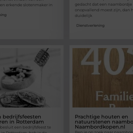
gedacht dat een naambordje s
en erkende slotenmaker in
onopvallend moest zijn, dan 
ning
duidelijk
Dienstverlening
n bedrijfsfeesten
Prachtige houten en
ren in Rotterdam
natuurstenen naambor
Naambordkopen.nl
esluit een bedrijfsfeest te
Ben je op zoek naar naambo
 in Rotterdam, heb je de