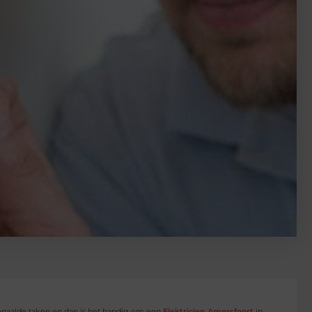
t bepaalde taken en dan is het handig om een
Elektricien Amersfoort
in