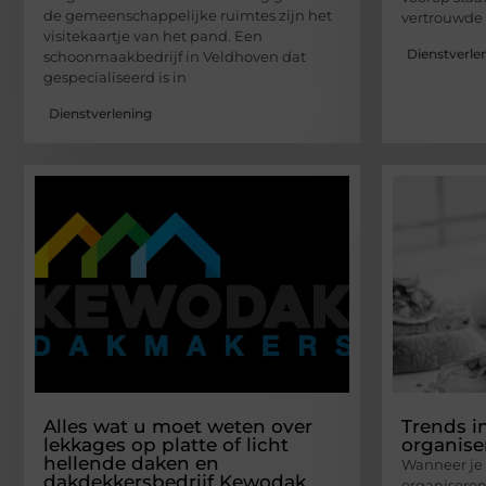
de gemeenschappelijke ruimtes zijn het
vertrouwde 
visitekaartje van het pand. Een
Dienstverle
schoonmaakbedrijf in Veldhoven dat
gespecialiseerd is in
Dienstverlening
Alles wat u moet weten over
Trends i
lekkages op platte of licht
organise
hellende daken en
Wanneer je b
dakdekkersbedrijf Kewodak
organiseren