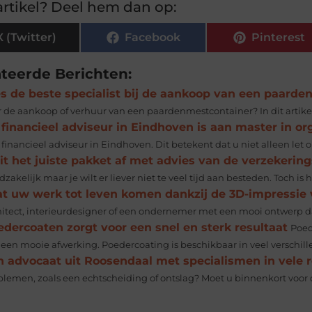
rtikel? Deel hem dan op:
X (Twitter)
Facebook
Pinterest
ateerde Berichten:
es de beste specialist bij de aankoop van een paard
r de aankoop of verhuur van een paardenmestcontainer? In dit artikel
financieel adviseur in Eindhoven is aan master in or
financieel adviseur in Eindhoven. Dit betekent dat u niet alleen let 
it het juiste pakket af met advies van de verzekerin
zakelijk maar je wilt er liever niet te veel tijd aan besteden. Toch is 
at uw werk tot leven komen dankzij de 3D-impressie 
hitect, interieurdesigner of een ondernemer met een mooi ontwerp dat 
dercoaten zorgt voor een snel en sterk resultaat
Poed
 een mooie afwerking. Poedercoating is beschikbaar in veel verschil
n advocaat uit Roosendaal met specialismen in vele 
blemen, zoals een echtscheiding of ontslag? Moet u binnenkort voor de