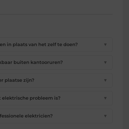
n in plaats van het zelf te doen?
▼
ikbaar buiten kantooruren?
▼
r plaatse zijn?
▼
t elektrische probleem is?
▼
fessionele elektricien?
▼