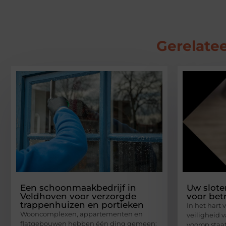
Gerelatee
Een schoonmaakbedrijf in
Uw slot
Veldhoven voor verzorgde
voor bet
trappenhuizen en portieken
In het hart
Wooncomplexen, appartementen en
veiligheid 
flatgebouwen hebben één ding gemeen:
voorop staat