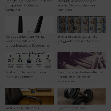
Bedrijfsuitje in de natuur: samen
Natuurlijke schoonheid en
ontspannen buiten de
kracht: De voordelen van
werkvloer
collageen
De populariteit van Philips
Sneller orderpicken: smalle
Sonicare elektrische
gangpaden of extra locaties?
tandenborstels blijft toenemen
Zoekwoorden vinden: waar
Fysiotherapie Houten: effectief
moet je beginnen?
herstellen en klachten
voorkomen
Waar vind ik 2dehands
Fysiotherapie Sneek: