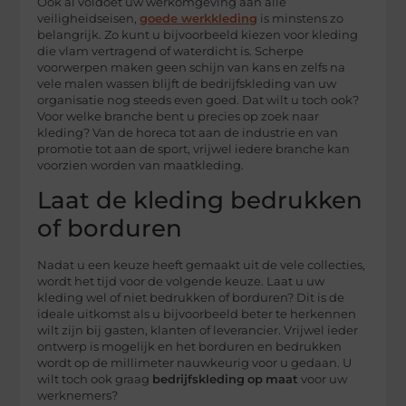
Ook al voldoet uw werkomgeving aan alle
veiligheidseisen,
goede werkkleding
is minstens zo
belangrijk. Zo kunt u bijvoorbeeld kiezen voor kleding
die vlam vertragend of waterdicht is. Scherpe
voorwerpen maken geen schijn van kans en zelfs na
vele malen wassen blijft de bedrijfskleding van uw
organisatie nog steeds even goed. Dat wilt u toch ook?
Voor welke branche bent u precies op zoek naar
kleding? Van de horeca tot aan de industrie en van
promotie tot aan de sport, vrijwel iedere branche kan
voorzien worden van maatkleding.
Laat de kleding bedrukken
of borduren
Nadat u een keuze heeft gemaakt uit de vele collecties,
wordt het tijd voor de volgende keuze. Laat u uw
kleding wel of niet bedrukken of borduren? Dit is de
ideale uitkomst als u bijvoorbeeld beter te herkennen
wilt zijn bij gasten, klanten of leverancier. Vrijwel ieder
ontwerp is mogelijk en het borduren en bedrukken
wordt op de millimeter nauwkeurig voor u gedaan. U
wilt toch ook graag
bedrijfskleding
op
maat
voor uw
werknemers?