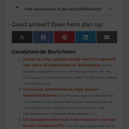
Hoe duurzaam is de bedrijfskleding?
▼
Goed artikel? Deel hem dan op:
X
Facebook
Pinterest
LinkedIn
Email
(Twitter)
Gerelateerde Berichten:
Straal op elke gelegenheid met het aanbod
van deze bruidswinkel in Rotterdam
Bij een
speciale gelegenheid hoort een nóg specialere jurk. Het
kan lastig zijn om een keuze te maken uit het grote aanbod
aan modellen op...
De meest comfortabele lage dames
wandelschoenen
De mooiste lage wandelschoenen
voor dames vindt u bij Koetsier Schoenmode in Boskoop.
Ze verkopen daar meerdere soorten schoenen, zoals
wandelschoenen, enkellaarzen en sandalen. U...
De basisprincipes van het matchen van een
leuke meisjesoutfit
Als je het genoegen hebt om je