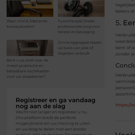
tegelijke
bekers dr
5.
Ee
Waar vind ik 2dehands
Fysiotherapie Sneek:
bureaustoelen?
professionele zorg voor
herstel en beweging
Herbruikb
waardoor 
Zonne aggregaat kiezen
bent of o
op basis van piek of
dagelijks verbruik
zonder j
Bent u op zoek naar de
Concl
meest praktische en
betaalbare nachtkasten
Herbruikb
voor uw slaapkamer?
verminde
persoonl
assortim
Registreer en ga vandaag
https://
nog aan de slag
Wacht niet langer en registreer u nu.
Ons platform biedt de perfecte
mogelijkheid om uw mening te uiten
en uw blog te delen met een breder
publiek. Klik op de knop ‘Registreer’ en