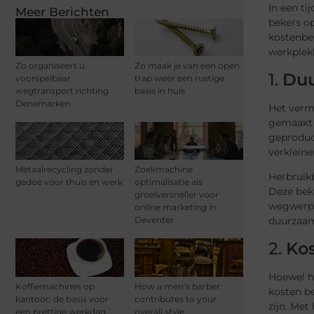
In een t
Meer Berichten
bekers op
kostenbes
werkplek
Zo organiseert u
Zo maak je van een open
1.
Duu
voorspelbaar
trap weer een rustige
wegtransport richting
basis in huis
Denemarken
Het vermi
gemaakt v
geproduc
verkleine
Metaalrecycling zonder
Zoekmachine
Herbruikb
gedoe voor thuis en werk
optimalisatie als
Deze beke
groeiversneller voor
wegwerpb
online marketing in
duurzaam
Deventer
2.
Ko
Hoewel he
Koffiemachines op
How a men’s barber
kosten b
kantoor: de basis voor
contributes to your
zijn. Me
een prettige werkdag
overall style