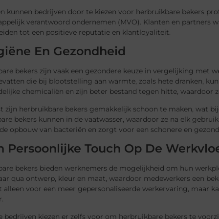
n kunnen bedrijven door te kiezen voor herbruikbare bekers pro
ppelijk verantwoord ondernemen (MVO). Klanten en partners wa
eiden tot een positieve reputatie en klantloyaliteit.
giëne En Gezondheid
bare bekers zijn vaak een gezondere keuze in vergelijking me
evatten die bij blootstelling aan warmte, zoals hete dranken, ku
elijke chemicaliën en zijn beter bestand tegen hitte, waardoor ze
t zijn herbruikbare bekers gemakkelijk schoon te maken, wat bi
bare bekers kunnen in de vaatwasser, waardoor ze na elk gebrui
p de opbouw van bacteriën en zorgt voor een schonere en gezo
n Persoonlijke Touch Op De Werkvlo
bare bekers bieden werknemers de mogelijkheid om hun werkplek e
ar qua ontwerp, kleur en maat, waardoor medewerkers een beker 
et alleen voor een meer gepersonaliseerde werkervaring, maar k
.
bedrijven kiezen er zelfs voor om herbruikbare bekers te voorz