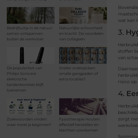
Bovendie
maatscha
wat kan l
Bedrijfsuitje in de natuur:
Natuurlijke schoonheid
3.
Hy
samen ontspannen
en kracht: De voordelen
buiten de werkvloer
van collageen
Herbruik
stoffen b
van schad
De populariteit van
Sneller orderpicken:
Daarnaas
Philips Sonicare
smalle gangpaden of
herbruik
elektrische
extra locaties?
risico o
tandenborstels blijft
toenemen
4.
Ee
Herbruik
beschikba
zorgt ni
Zoekwoorden vinden:
Fysiotherapie Houten:
waar moet je beginnen?
effectief herstellen en
werkvloer
klachten voorkomen
Sommige 