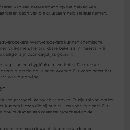
fiteren van een betere imago op het gebied van
arderen bedrijven die duurzaamheid serieus nemen,
t wegwerpbekers. Wegwerpbekers kunnen chemische
nnen vrijkomen. Herbruikbare bekers zijn meestal vrij
 veiliger zijn voor dagelijks gebruik.
jdraagt aan een hygiënische werkplek. De meeste
k grondig gereinigd kunnen worden. Dit vermindert het
ndere werkomgeving.
er
en persoonlijke touch te geven. Er zijn tal van opties
kunnen kiezen die bij hun stijl en voorkeur past. Dit
an ook bijdragen aan meer tevredenheid op de
ien van hun eigen logo of slogan, waardoor ze