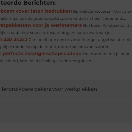
ateerde Berichten:
bcam cover laten bedrukken
Bij webcamcovers.nl kunt u uw
inste maar ook de goedkoopste covers vinden in heel Nederland....
rstpakketten voor je werknemers
Het beste Kerstpakket dat 
lijkse bedankje voor alle inspanning en harde werk van je...
n 330 3x3x3
Gan heeft hun eerste sleutelhanger uitgebracht met 
gelijke modellen op de markt, dus de speedcubers waren...
t perfecte zwangerschapscadeau
Het moment dat je hoort d
e vriend, familielid of collega is, de vreugde en...
Herbruikbare bekers voor werkplekken