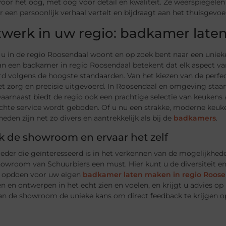
voor het oog, met oog voor detail en kwaliteit. Ze weerspiegele
een persoonlijk verhaal vertelt en bijdraagt aan het thuisgevoel
werk in uw regio: badkamer late
u in de regio Roosendaal woont en op zoek bent naar een unieke
n een badkamer in regio Roosendaal betekent dat elk aspect 
d volgens de hoogste standaarden. Van het kiezen van de perfecte 
t zorg en precisie uitgevoerd. In Roosendaal en omgeving staa
arnaast biedt de regio ook een prachtige selectie van keukens a
chte service wordt geboden. Of u nu een strakke, moderne keuken
eden zijn net zo divers en aantrekkelijk als bij de
badkamers
.
 de showroom en ervaar het zelf
ieder die geïnteresseerd is in het verkennen van de mogelijkhe
owroom van Schuurbiers een must. Hier kunt u de diversiteit en
ie opdoen voor uw eigen
badkamer laten maken in regio Roos
n en ontwerpen in het echt zien en voelen, en krijgt u advies op
an de showroom de unieke kans om direct feedback te krijgen op