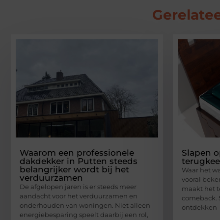
Gerelatee
Waarom een professionele
Slapen o
dakdekker in Putten steeds
terugkee
belangrijker wordt bij het
Waar het wa
verduurzamen
vooral beke
De afgelopen jaren is er steeds meer
maakt het 
aandacht voor het verduurzamen en
comeback. 
onderhouden van woningen. Niet alleen
ontdekken
energiebesparing speelt daarbij een rol,