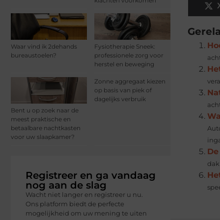
klachten voorkomen
Gerel
Ho
Waar vind ik 2dehands
Fysiotherapie Sneek:
bureaustoelen?
professionele zorg voor
acht
herstel en beweging
He
Zonne aggregaat kiezen
ver
op basis van piek of
Na
dagelijks verbruik
acht
Bent u op zoek naar de
Wa
meest praktische en
betaalbare nachtkasten
Aut
voor uw slaapkamer?
ing
De
dak
Registreer en ga vandaag
He
nog aan de slag
spee
Wacht niet langer en registreer u nu.
Ons platform biedt de perfecte
mogelijkheid om uw mening te uiten