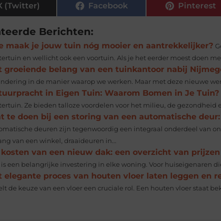
X (Twitter)
Facebook
Pinterest
ateerde Berichten:
e maak je jouw tuin nóg mooier en aantrekkelijker?
G
ertuin en wellicht ook een voortuin. Als je het eerder moest doen met
t groeiende belang van een tuinkantoor nabij Nijme
andering in de manier waarop we werken. Maar met deze nieuwe werk
tuurpracht in Eigen Tuin: Waarom Bomen in Je Tuin?
ertuin. Ze bieden talloze voordelen voor het milieu, de gezondheid en
t te doen bij een storing van een automatische deur:
omatische deuren zijn tegenwoordig een integraal onderdeel van ons 
ang van een winkel, draaideuren in...
 kosten van een nieuw dak: een overzicht van prijzen
 is een belangrijke investering in elke woning. Voor huiseigenaren di
t elegante proces van houten vloer laten leggen en 
lt de keuze van een vloer een cruciale rol. Een houten vloer staat bek