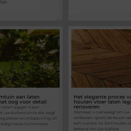
Tuin
tuin aan laten
Het elegante proces v
et oog voor detail
houten vloer laten le
renoveren
n laten leggen is een
Wanneer u overweegt om uw h
 in uw buitenruimte die zorgt
verfraaien, speelt de keuze va
ang plezier en ontspanning. Of
een cruciale rol. Een houten v
lledig nieuw tuinontwerp
bekend om zijn tijdloze