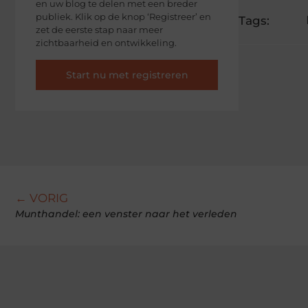
en uw blog te delen met een breder
publiek. Klik op de knop ‘Registreer’ en
Tags:
zet de eerste stap naar meer
zichtbaarheid en ontwikkeling.
Start nu met registreren
← VORIG
Munthandel: een venster naar het verleden