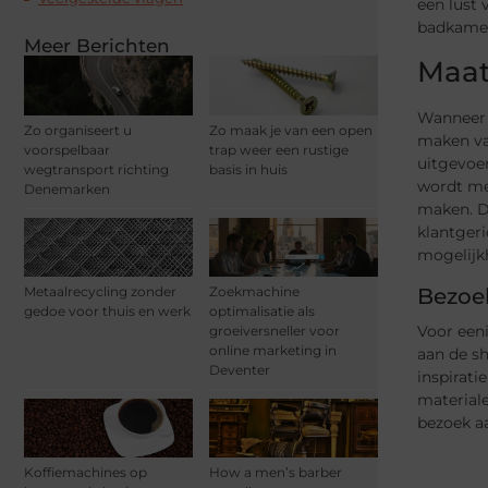
een lust 
badkamer 
Meer Berichten
Maat
Wanneer 
Zo organiseert u
Zo maak je van een open
maken va
voorspelbaar
trap weer een rustige
uitgevoer
wegtransport richting
basis in huis
wordt me
Denemarken
maken. Da
klantgeri
mogelijkh
Bezoek
Metaalrecycling zonder
Zoekmachine
gedoe voor thuis en werk
optimalisatie als
Voor een
groeiversneller voor
online marketing in
aan de sh
Deventer
inspirat
materiale
bezoek a
Koffiemachines op
How a men’s barber