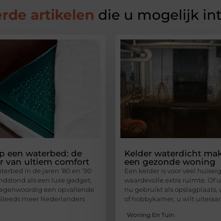
rde artikelen
die u mogelijk in
p een waterbed: de
Kelder waterdicht ma
r van ultiem comfort
een gezonde woning
terbed in de jaren ’80 en ’90
Een kelder is voor veel huise
ndstond als een luxe gadget,
waardevolle extra ruimte. Of u
tegenwoordig een opvallende
nu gebruikt als opslagplaats,
Steeds meer Nederlanders
of hobbykamer, u wilt uiteraa
Woning En Tuin