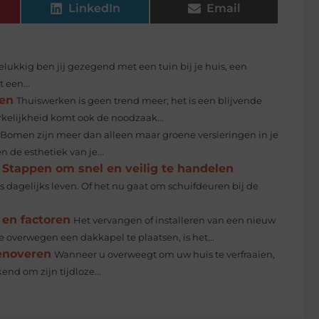
LinkedIn
Email
elukkig ben jij gezegend met een tuin bij je huis, een
 een...
gen
Thuiswerken is geen trend meer; het is een blijvende
elijkheid komt ook de noodzaak...
Bomen zijn meer dan alleen maar groene versieringen in je
 de esthetiek van je...
 Stappen om snel en veilig te handelen
dagelijks leven. Of het nu gaat om schuifdeuren bij de
 en factoren
Het vervangen of installeren van een nieuw
e overwegen een dakkapel te plaatsen, is het...
renoveren
Wanneer u overweegt om uw huis te verfraaien,
end om zijn tijdloze...