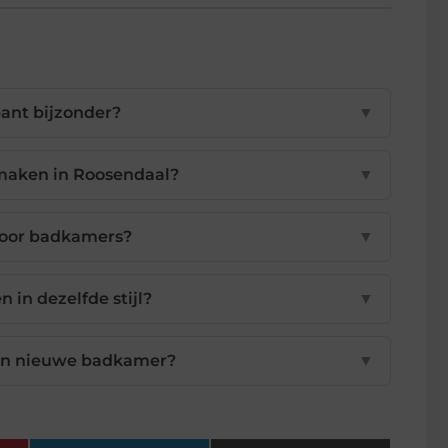
ant bijzonder?
▼
maken in Roosendaal?
▼
 voor badkamers?
▼
 in dezelfde stijl?
▼
mijn nieuwe badkamer?
▼