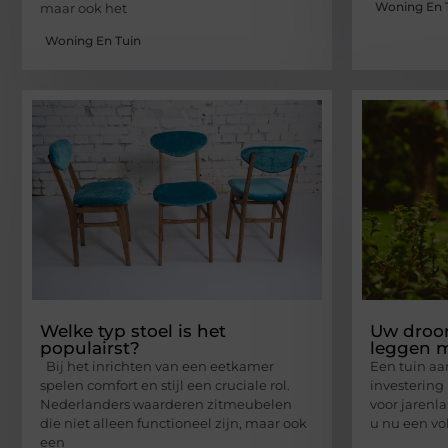
Woning En 
maar ook het
Woning En Tuin
Welke typ stoel is het
Uw droom
populairst?
leggen m
Bij het inrichten van een eetkamer
Een tuin aa
spelen comfort en stijl een cruciale rol.
investering
Nederlanders waarderen zitmeubelen
voor jarenl
die niet alleen functioneel zijn, maar ook
u nu een vo
een