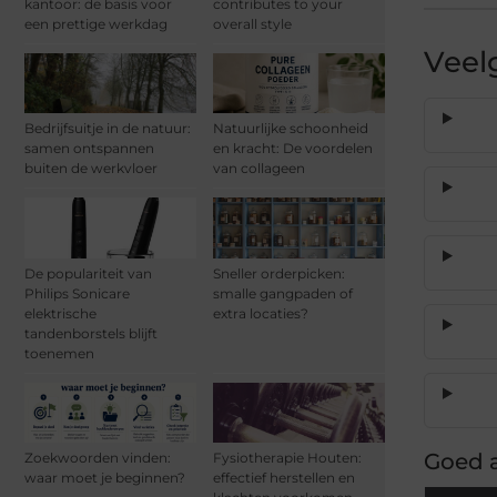
kantoor: de basis voor
contributes to your
een prettige werkdag
overall style
Veel
Bedrijfsuitje in de natuur:
Natuurlijke schoonheid
samen ontspannen
en kracht: De voordelen
buiten de werkvloer
van collageen
De populariteit van
Sneller orderpicken:
Philips Sonicare
smalle gangpaden of
elektrische
extra locaties?
tandenborstels blijft
toenemen
Goed a
Zoekwoorden vinden:
Fysiotherapie Houten:
waar moet je beginnen?
effectief herstellen en