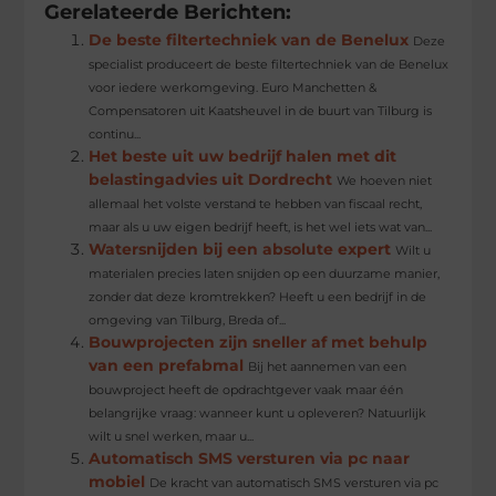
Gerelateerde Berichten:
De beste filtertechniek van de Benelux
Deze
specialist produceert de beste filtertechniek van de Benelux
voor iedere werkomgeving. Euro Manchetten &
Compensatoren uit Kaatsheuvel in de buurt van Tilburg is
continu...
Het beste uit uw bedrijf halen met dit
belastingadvies uit Dordrecht
We hoeven niet
allemaal het volste verstand te hebben van fiscaal recht,
maar als u uw eigen bedrijf heeft, is het wel iets wat van...
Watersnijden bij een absolute expert
Wilt u
materialen precies laten snijden op een duurzame manier,
zonder dat deze kromtrekken? Heeft u een bedrijf in de
omgeving van Tilburg, Breda of...
Bouwprojecten zijn sneller af met behulp
van een prefabmal
Bij het aannemen van een
bouwproject heeft de opdrachtgever vaak maar één
belangrijke vraag: wanneer kunt u opleveren? Natuurlijk
wilt u snel werken, maar u...
Automatisch SMS versturen via pc naar
mobiel
De kracht van automatisch SMS versturen via pc