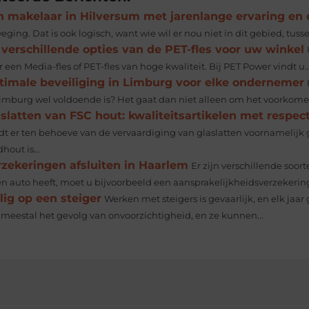
n makelaar in Hilversum met jarenlange ervaring en
ging. Dat is ook logisch, want wie wil er nou niet in dit gebied, tuss
verschillende opties van de PET-fles voor uw winkel
 een Media-fles of PET-fles van hoge kwaliteit. Bij PET Power vindt u..
timale beveiliging in Limburg voor elke ondernemer
Limburg wel voldoende is? Het gaat dan niet alleen om het voorkomen
slatten van FSC hout: kwaliteitsartikelen met respe
dt er ten behoeve van de vervaardiging van glaslatten voornamelijk
hout is...
rzekeringen afsluiten in Haarlem
Er zijn verschillende soo
en auto heeft, moet u bijvoorbeeld een aansprakelijkheidsverzekering
lig op een steiger
Werken met steigers is gevaarlijk, en elk ja
n meestal het gevolg van onvoorzichtigheid, en ze kunnen...