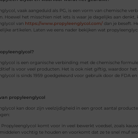
nglycol, vaak aangeduid als PG, is een vorm van chemische verb
. Hoewel het misschien niet iets is waar je dagelijks aan denkt,
nglycol van
https://www.propyleenglycol.com/
dan je beseft. H
lijke artikelen. Laten we eens nader bekijken wat propyleenglyc
ropyleenglycol?
nglycol is een organische verbinding met de chemische formule
ditief is voor veel producten. Het is ook niet giftig, waardoor het
glycol is sinds 1959 goedgekeurd voor gebruik door de FDA en g
van propyleenglycol
glycol kan door zijn veelzijdigheid in een groot aantal product
ngen:
 Propyleenglycol komt voor in veel bewerkt voedsel, zoals kauw
middelen vochtig te houden en voorkomt dat ze te snel muf wor