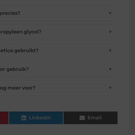
 precies?
▼
ropyleen glycol?
▼
etica gebruikt?
▼
oor gebruik?
▼
nog meer voor?
▼
LinkedIn
Email