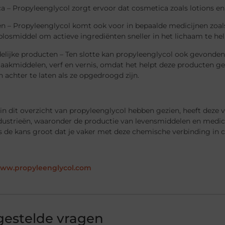
 – Propyleenglycol zorgt ervoor dat cosmetica zoals lotions en 
n – Propyleenglycol komt ook voor in bepaalde medicijnen zoals
plosmiddel om actieve ingrediënten sneller in het lichaam te h
elijke producten – Ten slotte kan propyleenglycol ook gevonden
akmiddelen, verf en vernis, omdat het helpt deze producten gel
n achter te laten als ze opgedroogd zijn.
in dit overzicht van propyleenglycol hebben gezien, heeft deze 
dustrieën, waaronder de productie van levensmiddelen en medici
s de kans groot dat je vaker met deze chemische verbinding in c
www.propyleenglycol.com
gestelde vragen