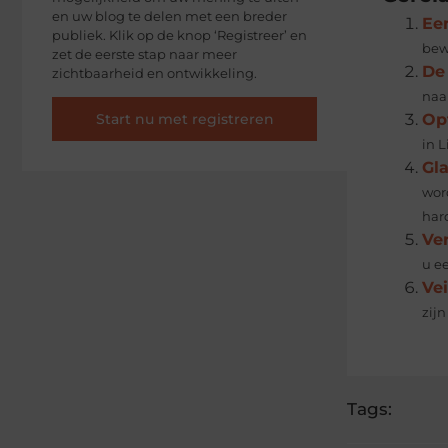
en uw blog te delen met een breder
Ee
publiek. Klik op de knop ‘Registreer’ en
bewe
zet de eerste stap naar meer
De 
zichtbaarheid en ontwikkeling.
naar
Start nu met registreren
Op
in 
Gla
wor
hard
Ve
u e
Vei
zij
Tags: