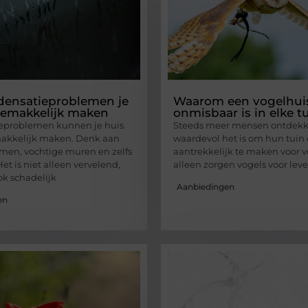
densatieproblemen je
Waarom een vogelhui
gemakkelijk maken
onmisbaar is in elke t
eproblemen kunnen je huis
Steeds meer mensen ontdek
akkelijk maken. Denk aan
waardevol het is om hun tuin 
men, vochtige muren en zelfs
aantrekkelijk te maken voor v
t is niet alleen vervelend,
alleen zorgen vogels voor lev
k schadelijk
Aanbiedingen
en