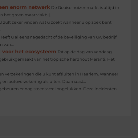
 een enorm netwerk
De Gooise huizenmarkt is altijd in
en het groen maar vlakbij...
U zult zeker vinden wat u zoekt wanneer u op zoek bent
.
Heeft u al eens nagedacht of de beveiliging van uw bedrijf
 van...
ct voor het ecosysteem
Tot op de dag van vandaag
 gebruikgemaakt van het tropische hardhout Meranti. Het
rten verzekeringen die u kunt afsluiten in Haarlem. Wanneer
 en autoverzekering afsluiten. Daarnaast...
ar gebeuren er nog steeds veel ongelukken. Deze incidenten