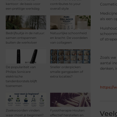
kantoor: de basis voor
contributes to your
Cosmetica
een prettige werkdag
overall style
Medicijne
als een o
Huishoud
Bedrijfsuitje in de natuur:
Natuurlijke schoonheid
schoonma
samen ontspannen
en kracht: De voordelen
of strepe
buiten de werkvloer
van collageen
Zoals we 
aantal in
De populariteit van
Sneller orderpicken:
denken, i
Philips Sonicare
smalle gangpaden of
elektrische
extra locaties?
tandenborstels blijft
toenemen
https://
Zoekwoorden vinden:
Fysiotherapie Houten:
Veel
waar moet je beginnen?
effectief herstellen en