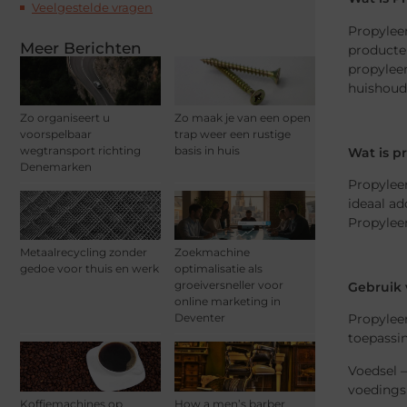
Veelgestelde vragen
Propylee
Meer Berichten
producten
propylee
huishoude
Zo organiseert u
Zo maak je van een open
voorspelbaar
trap weer een rustige
wegtransport richting
basis in huis
Wat is p
Denemarken
Propylee
ideaal ad
Propyleen
Metaalrecycling zonder
Zoekmachine
gedoe voor thuis en werk
optimalisatie als
groeiversneller voor
Gebruik 
online marketing in
Propyleen
Deventer
toepassi
Voedsel –
voedings
Koffiemachines op
How a men’s barber