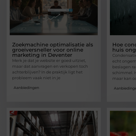
Zoekmachine optimalisatie als
Hoe con
groeiversneller voor online
huis on
marketing in Deventer
Condensati
Merk je dat je website er goed uitziet,
echt ongem
maar dat aanvragen en verkopen toch
beslagen ra
achterblijven? In de praktijk ligt het
schimmel. He
probleem vaak niet in je
maar kan oo
Aanbiedingen
Aanbieding