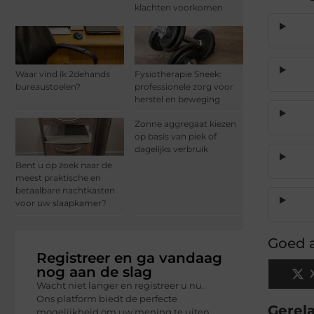
klachten voorkomen
Waar vind ik 2dehands
Fysiotherapie Sneek:
bureaustoelen?
professionele zorg voor
herstel en beweging
Zonne aggregaat kiezen
op basis van piek of
dagelijks verbruik
Bent u op zoek naar de
meest praktische en
betaalbare nachtkasten
voor uw slaapkamer?
Goed a
Registreer en ga vandaag
nog aan de slag
Wacht niet langer en registreer u nu.
Ons platform biedt de perfecte
Gerel
mogelijkheid om uw mening te uiten