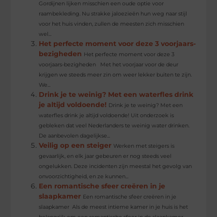
Gordijnen lijken misschien een oude optie voor
raambekleding. Nu strakke jaloezieën hun weg naar stijl
voor het huis vinden, zullen de meesten zich misschien
wel...
Het perfecte moment voor deze 3 voorjaars-
bezigheden
Het perfecte moment voor deze 3
voorjaars-bezigheden Met het voorjaar voor de deur
krijgen we steeds meer zin om weer lekker buiten te zijn.
We...
Drink je te weinig? Met een waterfles drink
je altijd voldoende!
Drink je te weinig? Met een
waterfles drink je altijd voldoende! Uit onderzoek is
gebleken dat veel Nederlanders te weinig water drinken.
De aanbevolen dagelijkse...
Veilig op een steiger
Werken met steigers is
gevaarlijk, en elk jaar gebeuren er nog steeds veel
ongelukken. Deze incidenten zijn meestal het gevolg van
onvoorzichtigheid, en ze kunnen...
Een romantische sfeer creëren in je
slaapkamer
Een romantische sfeer creëren in je
slaapkamer Als de meest intieme kamer in je huis is het
belangrijk om een romantische sfeer in de slaapkamer...