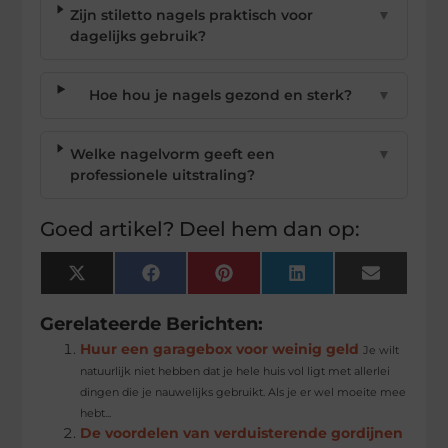
Zijn stiletto nagels praktisch voor
▼
dagelijks gebruik?
Hoe hou je nagels gezond en sterk?
▼
Welke nagelvorm geeft een
▼
professionele uitstraling?
Goed artikel? Deel hem dan op:
X
Facebook
Pinterest
LinkedIn
Email
(Twitter)
Gerelateerde Berichten:
Huur een garagebox voor weinig geld
Je wilt
natuurlijk niet hebben dat je hele huis vol ligt met allerlei
dingen die je nauwelijks gebruikt. Als je er wel moeite mee
hebt...
De voordelen van verduisterende gordijnen