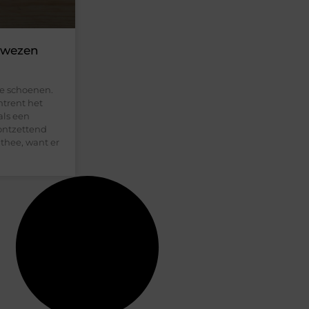
gewezen
de schoenen.
mtrent het
als een
 ontzettend
 thee, want er