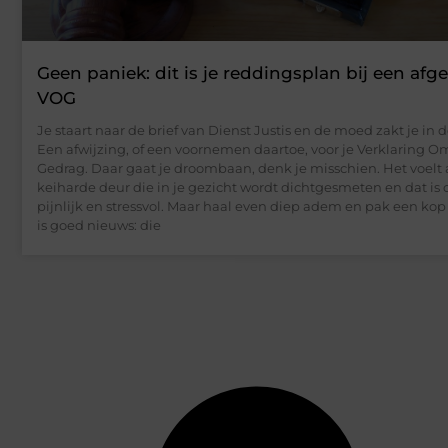
Geen paniek: dit is je reddingsplan bij een af
VOG
Je staart naar de brief van Dienst Justis en de moed zakt je in 
Een afwijzing, of een voornemen daartoe, voor je Verklaring O
Gedrag. Daar gaat je droombaan, denk je misschien. Het voelt 
keiharde deur die in je gezicht wordt dichtgesmeten en dat is
pijnlijk en stressvol. Maar haal even diep adem en pak een kop
is goed nieuws: die