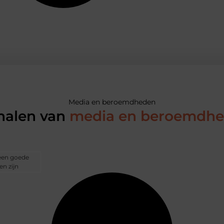
Media en beroemdheden
halen van
media en beroemdh
 een goede
n zijn