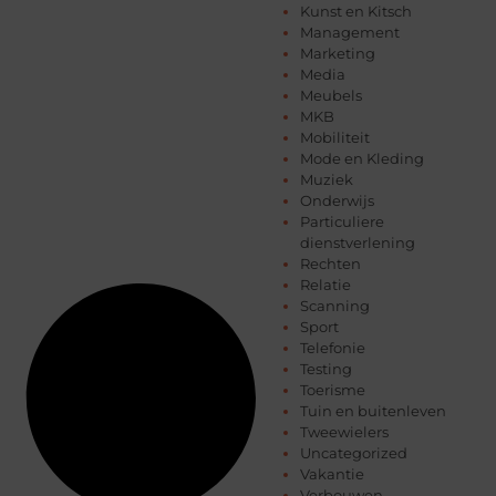
Kunst en Kitsch
Management
Marketing
Media
Meubels
MKB
Mobiliteit
Mode en Kleding
Muziek
Onderwijs
Particuliere
dienstverlening
Rechten
Relatie
Scanning
Sport
Telefonie
Testing
Toerisme
Tuin en buitenleven
Tweewielers
Uncategorized
Vakantie
Verbouwen