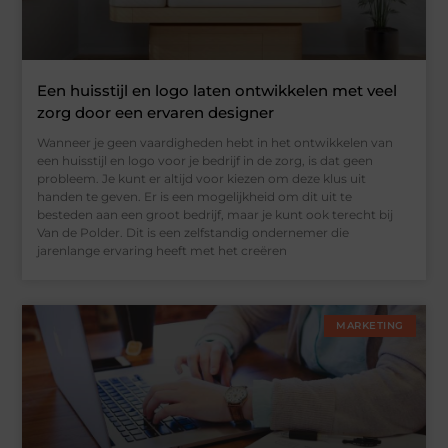
Een huisstijl en logo laten ontwikkelen met veel
zorg door een ervaren designer
Wanneer je geen vaardigheden hebt in het ontwikkelen van
een huisstijl en logo voor je bedrijf in de zorg, is dat geen
probleem. Je kunt er altijd voor kiezen om deze klus uit
handen te geven. Er is een mogelijkheid om dit uit te
besteden aan een groot bedrijf, maar je kunt ook terecht bij
Van de Polder. Dit is een zelfstandig ondernemer die
jarenlange ervaring heeft met het creëren
MARKETING