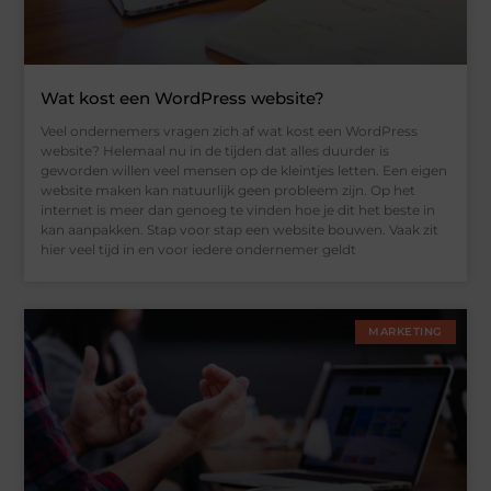
Wat kost een WordPress website?
Veel ondernemers vragen zich af wat kost een WordPress
website? Helemaal nu in de tijden dat alles duurder is
geworden willen veel mensen op de kleintjes letten. Een eigen
website maken kan natuurlijk geen probleem zijn. Op het
internet is meer dan genoeg te vinden hoe je dit het beste in
kan aanpakken. Stap voor stap een website bouwen. Vaak zit
hier veel tijd in en voor iedere ondernemer geldt
MARKETING