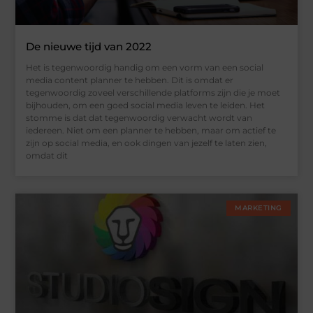
De nieuwe tijd van 2022
Het is tegenwoordig handig om een vorm van een social
media content planner te hebben. Dit is omdat er
tegenwoordig zoveel verschillende platforms zijn die je moet
bijhouden, om een goed social media leven te leiden. Het
stomme is dat dat tegenwoordig verwacht wordt van
iedereen. Niet om een planner te hebben, maar om actief te
zijn op social media, en ook dingen van jezelf te laten zien,
omdat dit
MARKETING