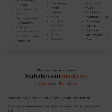
Tijdschriften
Marketing
transport
Cadeau
Media
Wijn
Dienstverlening
Meubels
Winkelen
Dieren
MKB
Woning en Tuin
Electronica en
Mobiliteit
Woningen
Computers
Mode en
Zakelijk
Energie
Kleding
Zakelijke
Entertainment
Muziek
dienstverlening
Eten en drinken
Onderwijs
Zorg
Financieel
Media en beroemdheden
Verhalen van
media en
beroemdheden
Wat zijn de eigenschappen van een goede cameraman?
Waarom rvs freesletters een goede manier van reclame maken
zijn