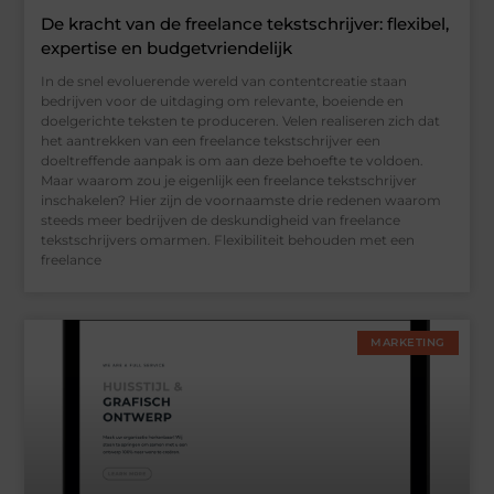
De kracht van de freelance tekstschrijver: flexibel,
expertise en budgetvriendelijk
In de snel evoluerende wereld van contentcreatie staan
bedrijven voor de uitdaging om relevante, boeiende en
doelgerichte teksten te produceren. Velen realiseren zich dat
het aantrekken van een freelance tekstschrijver een
doeltreffende aanpak is om aan deze behoefte te voldoen.
Maar waarom zou je eigenlijk een freelance tekstschrijver
inschakelen? Hier zijn de voornaamste drie redenen waarom
steeds meer bedrijven de deskundigheid van freelance
tekstschrijvers omarmen. Flexibiliteit behouden met een
freelance
MARKETING