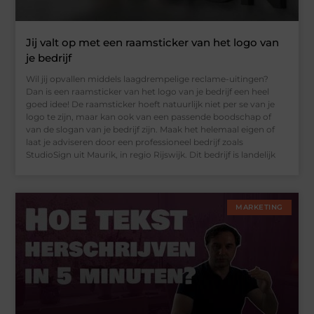
Jij valt op met een raamsticker van het logo van
je bedrijf
Wil jij opvallen middels laagdrempelige reclame-uitingen?
Dan is een raamsticker van het logo van je bedrijf een heel
goed idee! De raamsticker hoeft natuurlijk niet per se van je
logo te zijn, maar kan ook van een passende boodschap of
van de slogan van je bedrijf zijn. Maak het helemaal eigen of
laat je adviseren door een professioneel bedrijf zoals
StudioSign uit Maurik, in regio Rijswijk. Dit bedrijf is landelijk
MARKETING