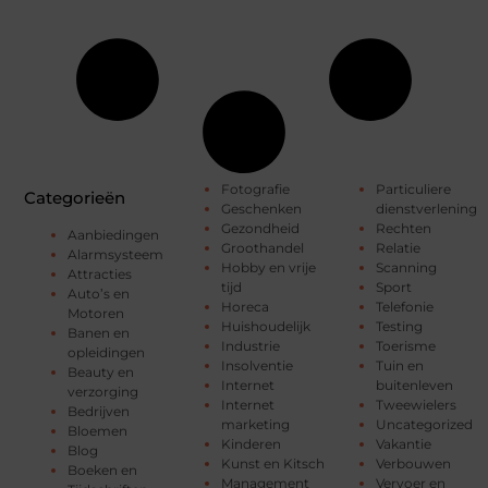
Fotografie
Particuliere
Categorieën
Geschenken
dienstverlening
Gezondheid
Rechten
Aanbiedingen
Groothandel
Relatie
Alarmsysteem
Hobby en vrije
Scanning
Attracties
tijd
Sport
Auto’s en
Horeca
Telefonie
Motoren
Huishoudelijk
Testing
Banen en
Industrie
Toerisme
opleidingen
Insolventie
Tuin en
Beauty en
Internet
buitenleven
verzorging
Internet
Tweewielers
Bedrijven
marketing
Uncategorized
Bloemen
Kinderen
Vakantie
Blog
Kunst en Kitsch
Verbouwen
Boeken en
Management
Vervoer en