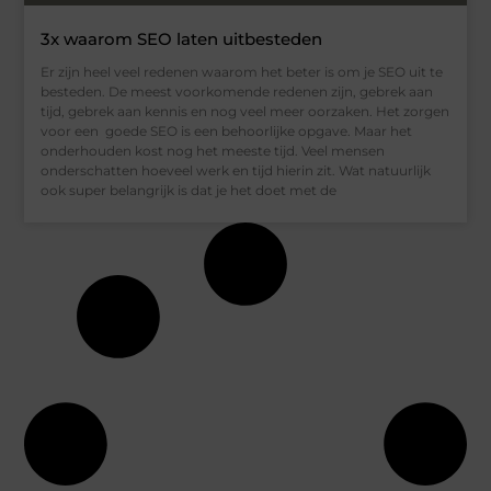
3x waarom SEO laten uitbesteden
Er zijn heel veel redenen waarom het beter is om je SEO uit te
besteden. De meest voorkomende redenen zijn, gebrek aan
tijd, gebrek aan kennis en nog veel meer oorzaken. Het zorgen
voor een goede SEO is een behoorlijke opgave. Maar het
onderhouden kost nog het meeste tijd. Veel mensen
onderschatten hoeveel werk en tijd hierin zit. Wat natuurlijk
ook super belangrijk is dat je het doet met de