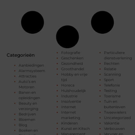
Fotografie
Particuliere
Categorieën
Geschenken
dienstverlening
Gezondheid
Rechten
Aanbiedingen
Groothandel
Relatie
Alarmsysteem
Hobby en vrije
Scanning
Attracties
tijd
Sport
Auto’s en
Horeca
Telefonie
Motoren
Huishoudelijk
Testing
Banen en
Industrie
Toerisme
opleidingen
Insolventie
Tuin en
Beauty en
Internet
buitenleven
verzorging
Internet
Tweewielers
Bedrijven
marketing
Uncategorized
Bloemen
Kinderen
Vakantie
Blog
Kunst en Kitsch
Verbouwen
Boeken en
Management
Vervoer en