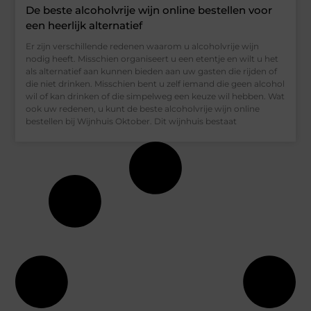
De beste alcoholvrije wijn online bestellen voor
een heerlijk alternatief
Er zijn verschillende redenen waarom u alcoholvrije wijn
nodig heeft. Misschien organiseert u een etentje en wilt u het
als alternatief aan kunnen bieden aan uw gasten die rijden of
die niet drinken. Misschien bent u zelf iemand die geen alcohol
wil of kan drinken of die simpelweg een keuze wil hebben. Wat
ook uw redenen, u kunt de beste alcoholvrije wijn online
bestellen bij Wijnhuis Oktober. Dit wijnhuis bestaat