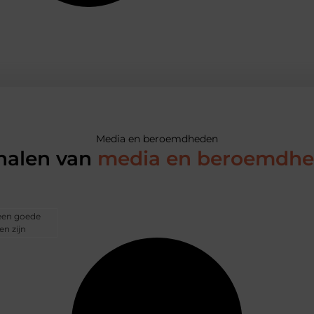
Media en beroemdheden
halen van
media en beroemdh
 een goede
n zijn