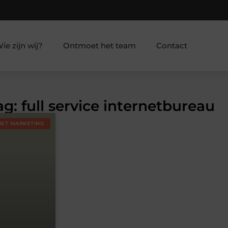
ie zijn wij?
Ontmoet het team
Contact
g: full service internetbureau
NET MARKETING