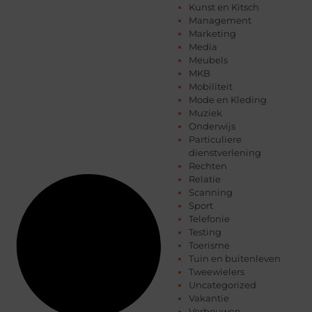
Kunst en Kitsch
Management
Marketing
Media
Meubels
MKB
Mobiliteit
Mode en Kleding
Muziek
Onderwijs
Particuliere
dienstverlening
Rechten
Relatie
Scanning
Sport
Telefonie
Testing
Toerisme
Tuin en buitenleven
Tweewielers
Uncategorized
Vakantie
Verbouwen