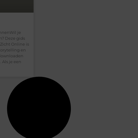
innenWil je
en? Deze gids
Zicht Online is
torytelling en
 downloaden
 Als je een