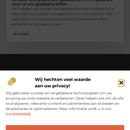
voor al uw glasbehoeften
Het hebben van hoogwaardige glasdiensten in Maassluis is
essentieel voor zowel huiseigenaren als ondernemers. Een
glaszetter in maassluis (maassluisnu.nl) biedt niet alleen
esthetische voordelen, maar
Winkelen
Over Ci-productions
Wij hechten veel waarde
Jouw gids in een wereld vol verhalen – beleef het dagelijks
aan uw privacy!
leven op Ci-productions.nl.
Ontdek een rijke verzameling blogs en artikelen die je
Wij gebruiken cookies en vergelijkbare technologieën om uw
inspireren, informeren en elke dag weer verrijken.
ervaring op onze website te verbeteren. Deze helpen ons om de site
te analyseren, relevante content en advertenties aan te bieden en
Bericht categorie
de prestaties te optimaliseren. Meer informatie vindt u in ons
[
cookiebeleid
].