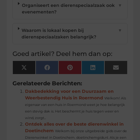
Organiseert een dierenspeciaalzaak ook
▼
evenementen?
Waarom is lokaal kopen bij
▼
dierenspeciaalzaken belangrijk?
Goed artikel? Deel hem dan op:
X
Facebook
Pinterest
LinkedIn
Email
(Twitter)
Gerelateerde Berichten:
Dakbedekking voor een Duurzaam en
Weerbestendig Huis in Roermond
Welkom! Als
eigenaar van een huis in Roermond weet je hoe belangrijk
een stevig dak is. Het beschermt je huis tegen weer en
wind, zorgt...
Ontdek alles over de beste dierenwinkel in
Doetinchem
Welkom bij onze uitgebreide gids over de
Dierenwinkel in Doetinchem. doetinchemgids.nl. Als je een