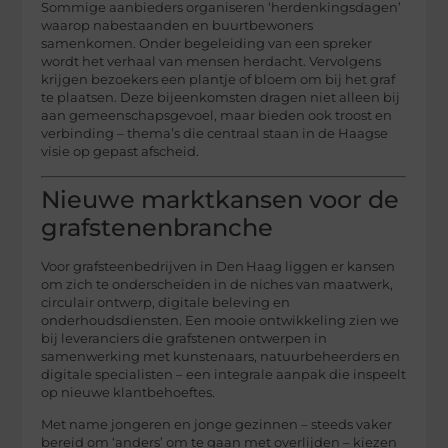
Sommige aanbieders organiseren ‘herdenkingsdagen’
waarop nabestaanden en buurtbewoners
samenkomen. Onder begeleiding van een spreker
wordt het verhaal van mensen herdacht. Vervolgens
krijgen bezoekers een plantje of bloem om bij het graf
te plaatsen. Deze bijeenkomsten dragen niet alleen bij
aan gemeenschapsgevoel, maar bieden ook troost en
verbinding – thema’s die centraal staan in de Haagse
visie op gepast afscheid.
Nieuwe marktkansen voor de
grafstenenbranche
Voor grafsteenbedrijven in Den Haag liggen er kansen
om zich te onderscheiden in de niches van maatwerk,
circulair ontwerp, digitale beleving en
onderhoudsdiensten. Een mooie ontwikkeling zien we
bij leveranciers die grafstenen ontwerpen in
samenwerking met kunstenaars, natuurbeheerders en
digitale specialisten – een integrale aanpak die inspeelt
op nieuwe klantbehoeftes.
Met name jongeren en jonge gezinnen – steeds vaker
bereid om ‘anders’ om te gaan met overlijden – kiezen