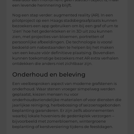
een levende herinnering blijft.
Nog een stap verder: augmented reality (AR). In een
pilotproject op een Haags stadsbegraafplaats kunnen
bezoekers een app gebruiken om bij een graf of urn te
‘zien’ hoe het gedenkteken er in 3D uit zou kunnen
zien, met projecties van bloemen, portretten of
persoonlijke afbeeldingen. De technologie is vooral
bedoeld om nabestaanden te helpen bij het maken
van een keuze vóór definitieve plaatsing. Bovendien
kunnen toekomstige bezoekers met AR extra verhalen
ontdekken die anders niet zichtbaar zijn.
Onderhoud en beleving
Een veelbesproken aspect van moderne grafstenen is
onderhoud. Waar stenen vroeger simpelweg werden
geplaatst, kiezen mensen nu voor
onderhoudsvriendelijke materialen of voor diensten die
jaarlijkse reiniging, herbebossing of seizoensgebonden
beplanting garanderen. Er zijn zelfs abonnementen
waarbij lokale hoveniers de gedenkplek verzorgen –
bijvoorbeeld met zomerbloemen, wintergroene
beplanting of kerstversiering tijdens de feestdagen.