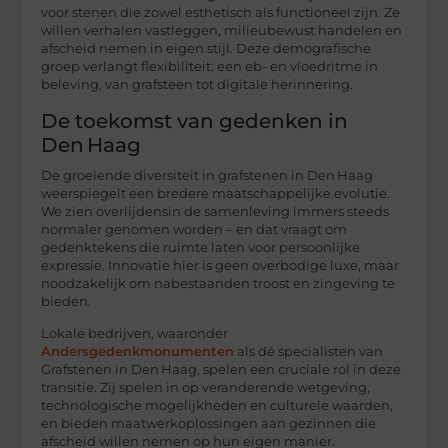
voor stenen die zowel esthetisch als functioneel zijn. Ze
willen verhalen vastleggen, milieubewust handelen en
afscheid nemen in eigen stijl. Deze demografische
groep verlangt flexibiliteit: een eb- en vloedritme in
beleving, van grafsteen tot digitale herinnering.
De toekomst van gedenken in
Den Haag
De groeiende diversiteit in grafstenen in Den Haag
weerspiegelt een bredere maatschappelijke evolutie.
We zien overlijdensin de samenleving immers steeds
normaler genomen worden – en dat vraagt om
gedenktekens die ruimte laten voor persoonlijke
expressie. Innovatie hier is geen overbodige luxe, maar
noodzakelijk om nabestaanden troost en zingeving te
bieden.
Lokale bedrijven, waaronder
Andersgedenkmonumenten
als dé specialisten van
Grafstenen in Den Haag, spelen een cruciale rol in deze
transitie. Zij spelen in op veranderende wetgeving,
technologische mogelijkheden en culturele waarden,
en bieden maatwerkoplossingen aan gezinnen die
afscheid willen nemen op hun eigen manier.