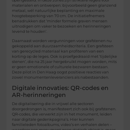
opengesteld. In deze zones zijn striktere regels voor
materialen en ontwerpen: bijvoorbeeld geen glanzend
metaal, wél natuurlijke beplanting en maximale
hoogtebeperking van 70 cm. De initiatiefnemers
benadrukken dat ‘minder formele graven mensen
uitnodigen om vaker te bezoeken en herinneringen
levend te houden’.
Daarnaast worden vergunningen voor grafstenen nu
gekoppeld aan duurzaamheidscriteria. Een grafsteen
van gerecycled materiaal kan profiteren van een
korting op de leges. Ook is proefgedraaid met ‘tijdelijke
stenen’, die na 25 jaar hergebruikt mogen worden, mits
er geen emotionele of culturele bezwaren bestaan.
Deze pilot in Den Haag oogst positieve reacties van
zowel monumentenleveranciers als nabestaanden.
Digitale innovaties: QR-codes en
AR-herinneringen
De digitalisering die in vrijwel alle sectoren
doorgedrongen is, manifesteert zich ook bij grafstenen.
QR-codes, die verwerkt zijn in het monument, leiden
naar digitale gedenkpagina’s. Hier kunnen
familieleden fotoalbums, video’s en verhalen delen –
waardoor een monument geen statisch object is, maar