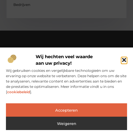
Bedrijven
Over Ci-productions
Wij hechten veel waarde
Jouw gids in een wereld vol verhalen – beleef het dagelijks
aan uw privacy!
leven op Ci-productions.nl.
Ontdek een rijke verzameling blogs en artikelen die je
Wij gebruiken cookies en vergelijkbare technologieën om uw
inspireren, informeren en elke dag weer verrijken.
ervaring op onze website te verbeteren. Deze helpen ons om de site
te analyseren, relevante content en advertenties aan te bieden en
Bericht categorie
de prestaties te optimaliseren. Meer informatie vindt u in ons
[
cookiebeleid
].
Main Links
Accepteren
Goede Links Inkopen: De Slimme Weg naar Betere Online Zichtbaarheid
Weigeren