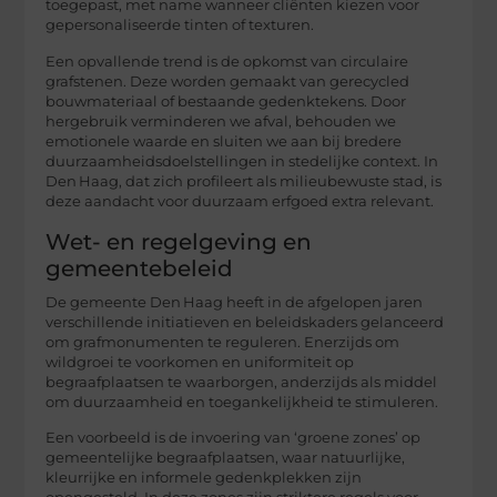
toegepast, met name wanneer cliënten kiezen voor
gepersonaliseerde tinten of texturen.
Een opvallende trend is de opkomst van circulaire
grafstenen. Deze worden gemaakt van gerecycled
bouwmateriaal of bestaande gedenktekens. Door
hergebruik verminderen we afval, behouden we
emotionele waarde en sluiten we aan bij bredere
duurzaamheidsdoelstellingen in stedelijke context. In
Den Haag, dat zich profileert als milieubewuste stad, is
deze aandacht voor duurzaam erfgoed extra relevant.
Wet- en regelgeving en
gemeentebeleid
De gemeente Den Haag heeft in de afgelopen jaren
verschillende initiatieven en beleidskaders gelanceerd
om grafmonumenten te reguleren. Enerzijds om
wildgroei te voorkomen en uniformiteit op
begraafplaatsen te waarborgen, anderzijds als middel
om duurzaamheid en toegankelijkheid te stimuleren.
Een voorbeeld is de invoering van ‘groene zones’ op
gemeentelijke begraafplaatsen, waar natuurlijke,
kleurrijke en informele gedenkplekken zijn