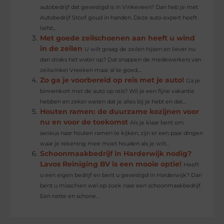
autobedrijf dat gevestigd is in Vinkeveen? Dan heb je met
Autobedrijf Stoof goud in handen. Deze auto-expert heeft
liefst...
Met goede zeilschoenen aan heeft u wind
in de zeilen
U wilt graag de zeilen hijsen en liever nu
dan straks het water op? Dat snappen de medewerkers van
zeilwinkel Vreeken maar al te goed....
Zo ga je voorbereid op reis met je auto!
Ga je
binnenkort met de auto op reis? Wil je een fijne vakantie
hebben en zeker weten dat je alles bij je hebt en dat...
Houten ramen: de duurzame kozijnen voor
nu en voor de toekomst
Als je klaar bent om
serieus naar houten ramen te kijken, zijn er een paar dingen
waar je rekening mee moet houden als je wilt...
Schoonmaakbedrijf in Harderwijk nodig?
Lavos Reiniging BV is een mooie optie!
Heeft
u een eigen bedrijf en bent u gevestigd in Harderwijk? Dan
bent u misschien wel op zoek naar een schoonmaakbedrijf.
Een nette en schone...