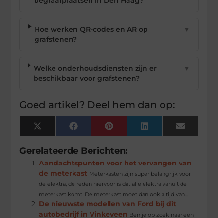
begraafplaatsen in Den Haag?
Hoe werken QR-codes en AR op
▼
grafstenen?
Welke onderhoudsdiensten zijn er
▼
beschikbaar voor grafstenen?
Goed artikel? Deel hem dan op:
X
Facebook
Pinterest
LinkedIn
Email
(Twitter)
Gerelateerde Berichten:
Aandachtspunten voor het vervangen van
de meterkast
Meterkasten zijn super belangrijk voor
de elektra, de reden hiervoor is dat alle elektra vanuit de
meterkast komt. De meterkast moet dan ook altijd van...
De nieuwste modellen van Ford bij dit
autobedrijf in Vinkeveen
Ben je op zoek naar een