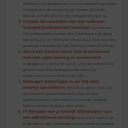
Westland is een professioneel schoonmaakbedrijf gevestigd
in Naaldwijk, in de omgeving van Monster. Zij bieden
speciale services aan in de hele omliggende regio. Je...
Ontdek de voordelen van een railkoker
inclusief professionele montage
Een railkoker
met professionele montage door CableSpace is de ideale
oplossing voor uw elektrische infrastructuur. Deze specialist,
gevestigd in Nieuwkuijk nabij Den Bosch, heeft jarenlange...
Word een betere coach voor je personeel
met een agile training in Amsterdam
Leidinggeven is een kunst op zich. Lang niet iedereen is er
geschikt voor. Als je leidinggevende bent en je
medewerkers op een fijne manier wilt...
Belangen behartigen in de VvE door
ervaren specialisten
Het beheer van een VvE is op
veel terreinen specialistisch werk. Lang niet ieder
appartementencomplex heeft bewoners die verstand
hebben van bouwkundige zaken of die...
IT-diensten van je bedrijf uitbesteden voor
een efficiëntere werking
Als je ervoor kiest om je
IT-diensten te laten uitbesteden, kan je terecht bij Actabyte.