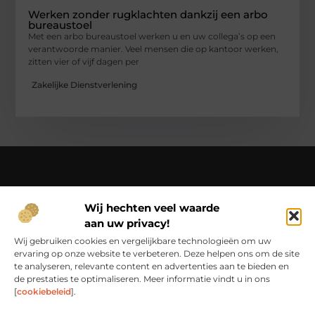
Werken zonder rugklachten dankzij een arbo
bureaustoel
Met een arbo bureaustoel werken u en uw collega’s op een
verantwoorde manier. Veel mensen die op kantoor werken,
zitten vier of vijf dagen per
Zakelijke Dienstverlening
Over Ci-productions
Wij hechten veel waarde
Jouw gids in een wereld vol verhalen – beleef het dagelijks
aan uw privacy!
leven op Ci-productions.nl.
Ontdek een rijke verzameling blogs en artikelen die je
Wij gebruiken cookies en vergelijkbare technologieën om uw
inspireren, informeren en elke dag weer verrijken.
ervaring op onze website te verbeteren. Deze helpen ons om de site
te analyseren, relevante content en advertenties aan te bieden en
Bericht categorie
de prestaties te optimaliseren. Meer informatie vindt u in ons
[
cookiebeleid
].