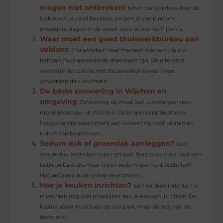
mogen niet ontbreken!
Is het thuiswerken door de
lockdown jou wel bevallen, en ben je van plan om
meerdere dagen in de week thuis te werken? Dan is...
Waar moet een goed thuiswerkbureau aan
voldoen
Thuiswerken Veel mensen werken thuis of
hebben thuis gewerkt de afgelopen tijd. Dit uiteraard
vanwege de corona. Het thuiswerken is veel meer
geworden dan voorheen....
De béste zonwering in Wijchen en
omgeving
Zonwering op maat laat u verzorgen door
Kroon Montage uit Wijchen. Deze specialist biedt een
hoogwaardig assortiment aan zonwering voor binnen en
buiten van topmerken...
Sedum dak of groendak aanleggen?
Een
sedumdak bestellen: super simpel! Bent u op zoek naar een
betrouwbare site waar u een sedum dak kunt bestellen?
NatureGreen is dé online leverancier...
Hoe je keuken inrichten?
Een keuken inrichten is
misschien nog wel moeilijker dan je keuken inrichten. De
kasten staan misschien op zijn plek, maar de rest van de
decoratie...