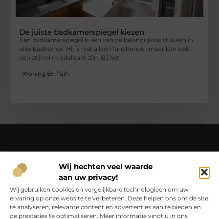
De juiste badkamerspiegel kiezen
Een badkamerspiegel is een van de belangrijkste stukken in
elke badkamer. Hij is niet alleen functioneel, maar kan ook
een stijlvol middelpunt zijn. Bij het
Woning En Tuin
Over Ci-productions
Wij hechten veel waarde
Jouw gids in een wereld vol verhalen – beleef het dagelijks
aan uw privacy!
leven op Ci-productions.nl.
Ontdek een rijke verzameling blogs en artikelen die je
Wij gebruiken cookies en vergelijkbare technologieën om uw
inspireren, informeren en elke dag weer verrijken.
ervaring op onze website te verbeteren. Deze helpen ons om de site
te analyseren, relevante content en advertenties aan te bieden en
Bericht categorie
de prestaties te optimaliseren. Meer informatie vindt u in ons