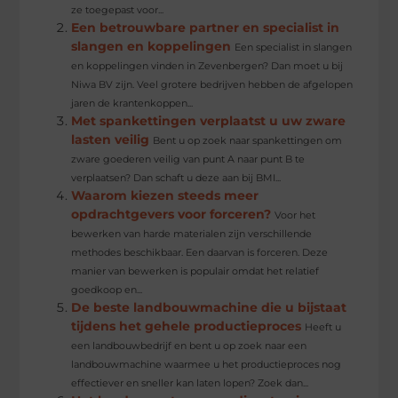
ze toegepast voor...
Een betrouwbare partner en specialist in
slangen en koppelingen
Een specialist in slangen
en koppelingen vinden in Zevenbergen? Dan moet u bij
Niwa BV zijn. Veel grotere bedrijven hebben de afgelopen
jaren de krantenkoppen...
Met spankettingen verplaatst u uw zware
lasten veilig
Bent u op zoek naar spankettingen om
zware goederen veilig van punt A naar punt B te
verplaatsen? Dan schaft u deze aan bij BMI...
Waarom kiezen steeds meer
opdrachtgevers voor forceren?
Voor het
bewerken van harde materialen zijn verschillende
methodes beschikbaar. Een daarvan is forceren. Deze
manier van bewerken is populair omdat het relatief
goedkoop en...
De beste landbouwmachine die u bijstaat
tijdens het gehele productieproces
Heeft u
een landbouwbedrijf en bent u op zoek naar een
landbouwmachine waarmee u het productieproces nog
effectiever en sneller kan laten lopen? Zoek dan...