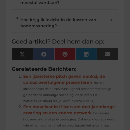
meestal vandaan?
Hoe krijg ik inzicht in de kosten van
▼
bodemsanering?
Goed artikel? Deel hem dan op:
X
Facebook
Pinterest
LinkedIn
Email
(Twitter)
Gerelateerde Berichten:
Een ijzersterke pitch geven dankzij de
cursus overtuigend presenteren
Na het
afronden van de cursus overtuigend presenteren, heb je
geleerd om onnodige spanning los te laten. De
zelfverzekerdheid die je leert in deze cursus,...
Een makelaar in Hilversum met jarenlange
ervaring en een enorm netwerk
De Gooise
huizenmarkt is altijd in beweging. Dat is ook logisch, want
wie wil er nou niet in dit gebied, tussen het groen maar