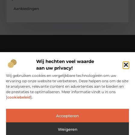
Aanbiedingen
Over Ci-productions
Wij hechten veel waarde
Jouw gids in een wereld vol verhalen – beleef het dagelijks
aan uw privacy!
leven op Ci-productions.nl.
Ontdek een rijke verzameling blogs en artikelen die je
Wij gebruiken cookies en vergelijkbare technologieën om uw
inspireren, informeren en elke dag weer verrijken.
ervaring op onze website te verbeteren. Deze helpen ons om de site
te analyseren, relevante content en advertenties aan te bieden en
Bericht categorie
de prestaties te optimaliseren. Meer informatie vindt u in ons
[
cookiebeleid
].
Main Links
Accepteren
Goede Links Inkopen: De Slimme Weg naar Betere Online Zichtbaarheid
Weigeren