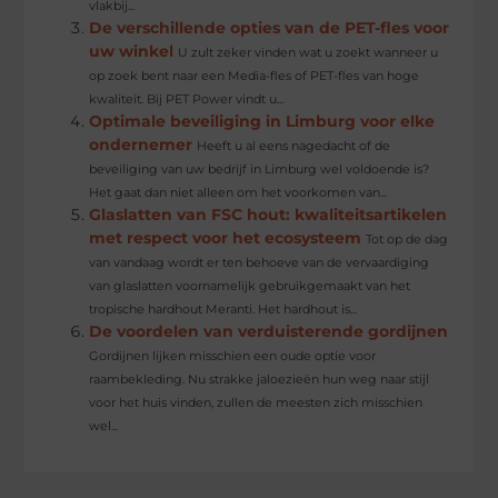
vlakbij...
De verschillende opties van de PET-fles voor
uw winkel
U zult zeker vinden wat u zoekt wanneer u
op zoek bent naar een Media-fles of PET-fles van hoge
kwaliteit. Bij PET Power vindt u...
Optimale beveiliging in Limburg voor elke
ondernemer
Heeft u al eens nagedacht of de
beveiliging van uw bedrijf in Limburg wel voldoende is?
Het gaat dan niet alleen om het voorkomen van...
Glaslatten van FSC hout: kwaliteitsartikelen
met respect voor het ecosysteem
Tot op de dag
van vandaag wordt er ten behoeve van de vervaardiging
van glaslatten voornamelijk gebruikgemaakt van het
tropische hardhout Meranti. Het hardhout is...
De voordelen van verduisterende gordijnen
Gordijnen lijken misschien een oude optie voor
raambekleding. Nu strakke jaloezieën hun weg naar stijl
voor het huis vinden, zullen de meesten zich misschien
wel...