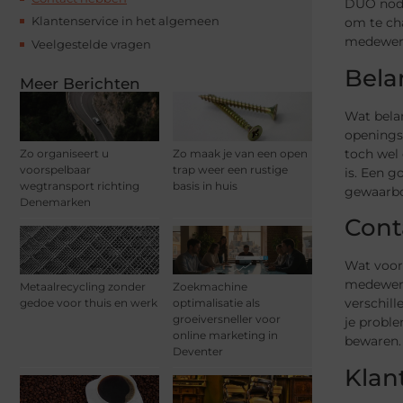
DUO nodi
Klantenservice in het algemeen
om te cha
medewer
Veelgestelde vragen
Bela
Meer Berichten
Wat belan
openingst
toch wel 
Zo organiseert u
Zo maak je van een open
voorspelbaar
trap weer een rustige
is. Een g
wegtransport richting
basis in huis
gewaarbo
Denemarken
Cont
Wat voor 
medewerk
Metaalrecycling zonder
Zoekmachine
verschill
gedoe voor thuis en werk
optimalisatie als
groeiversneller voor
je probl
online marketing in
bewaren. 
Deventer
Klan