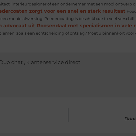
hitect, interieurdesigner of een ondernemer met een mooi ontwerp dat 
dercoaten zorgt voor een snel en sterk resultaat
Poed
 een mooie afwerking. Poedercoating is beschikbaar in veel verschil
n advocaat uit Roosendaal met specialismen in vele 
blemen, zoals een echtscheiding of ontslag? Moet u binnenkort voor de
Duo chat
,
klantenservice direct
Drink