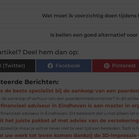
Wat moet ik voorzichtig doen tijden
Is bellen een goed alternatief vo
rtikel? Deel hem dan op:
X (Twitter)
Facebook
Pinterest
ateerde Berichten:
es de beste specialist bij de aankoop van een paard
r de aankoop of verhuur van een paardenmestcontainer? In dit artikel
financieel adviseur in Eindhoven is aan master in or
financieel adviseur in Eindhoven. Dit betekent dat u niet alleen let 
it het juiste pakket af met advies van de verzekerin
zakelijk maar je wilt er liever niet te veel tijd aan besteden. Toch is 
at uw werk tot leven komen dankzij de 3D-impressie 