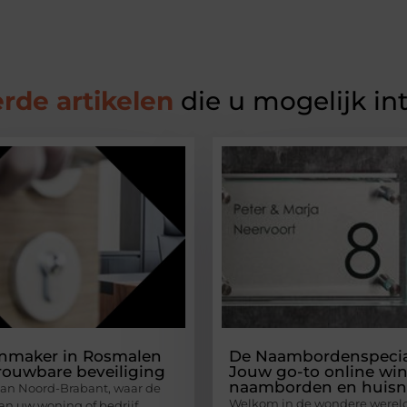
rde artikelen
die u mogelijk in
enmaker in Rosmalen
De Naambordenspecial
rouwbare beveiliging
Jouw go-to online win
naamborden en huis
 van Noord-Brabant, waar de
Welkom in de wondere werel
van uw woning of bedrijf