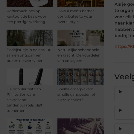
Als je g
te organ
Koffiemachines op
How a men’s barber
voor elk
kantoor: de basis voor
contributes to your
een prettige werkdag
overall style
naar kla
hebben z
bedrijf i
https://k
Bedrijfsuitje in de natuur:
Natuurlijke schoonheid
samen ontspannen
en kracht: De voordelen
buiten de werkvloer
van collageen
Veel
De populariteit van
Sneller orderpicken:
Philips Sonicare
smalle gangpaden of
elektrische
extra locaties?
tandenborstels blijft
toenemen