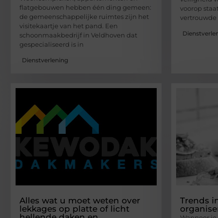
flatgebouwen hebben één ding gemeen:
voorop staat
de gemeenschappelijke ruimtes zijn het
vertrouwde 
visitekaartje van het pand. Een
Dienstverle
schoonmaakbedrijf in Veldhoven dat
gespecialiseerd is in
Dienstverlening
Alles wat u moet weten over
Trends i
lekkages op platte of licht
organise
hellende daken en
Wanneer je b