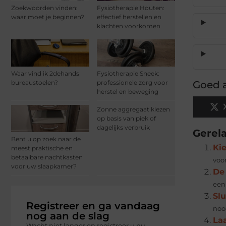
Zoekwoorden vinden:
Fysiotherapie Houten:
waar moet je beginnen?
effectief herstellen en
klachten voorkomen
Waar vind ik 2dehands
Fysiotherapie Sneek:
bureaustoelen?
professionele zorg voor
Goed a
herstel en beweging
Zonne aggregaat kiezen
op basis van piek of
dagelijks verbruik
Gerel
Bent u op zoek naar de
Ki
meest praktische en
betaalbare nachtkasten
voo
voor uw slaapkamer?
De 
een 
Slu
Registreer en ga vandaag
nood
nog aan de slag
La
Wacht niet langer en registreer u nu.