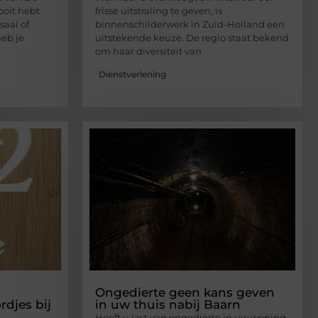
ooit hebt
frisse uitstraling te geven, is
aai of
binnenschilderwerk in Zuid-Holland een
heb je
uitstekende keuze. De regio staat bekend
om haar diversiteit van
Dienstverlening
Ongedierte geen kans geven
djes bij
in uw thuis nabij Baarn
Heeft u last van ongedierte in uw woning