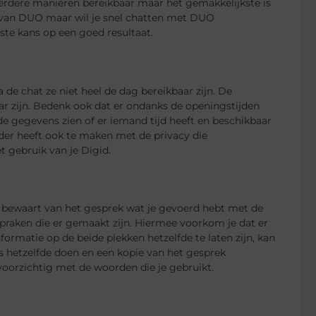
rdere manieren bereikbaar maar het gemakkelijkste is
te van DUO maar wil je snel chatten met DUO
te kans op een goed resultaat.
 de chat ze niet heel de dag bereikbaar zijn. De
aar zijn. Bedenk ook dat er ondanks de openingstijden
de gegevens zien of er iemand tijd heeft en beschikbaar
nder heeft ook te maken met de privacy die
 gebruik van je Digid.
opie bewaart van het gesprek wat je gevoerd hebt met de
raken die er gemaakt zijn. Hiermee voorkom je dat er
nformatie op de beide plekken hetzelfde te laten zijn, kan
 hetzelfde doen en een kopie van het gesprek
voorzichtig met de woorden die je gebruikt.