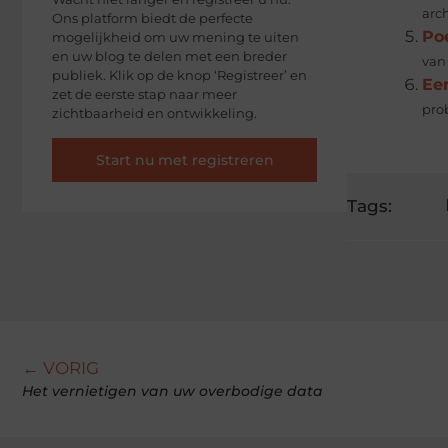
arc
Ons platform biedt de perfecte
Poe
mogelijkheid om uw mening te uiten
en uw blog te delen met een breder
van
publiek. Klik op de knop ‘Registreer’ en
Ee
zet de eerste stap naar meer
pro
zichtbaarheid en ontwikkeling.
Start nu met registreren
Tags:
← VORIG
Het vernietigen van uw overbodige data