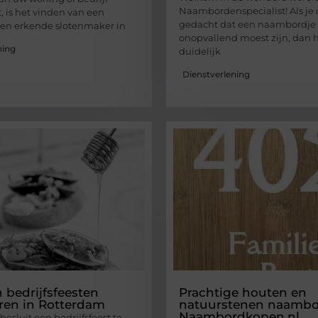
Naambordenspecialist! Als je 
, is het vinden van een
gedacht dat een naambordje s
en erkende slotenmaker in
onopvallend moest zijn, dan 
ning
duidelijk
Dienstverlening
n bedrijfsfeesten
Prachtige houten en
ren in Rotterdam
natuurstenen naambor
Naambordkopen.nl
esluit een bedrijfsfeest te