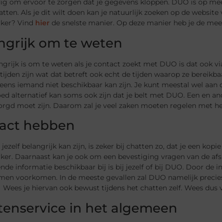
g om ervoor te zorgen dat je gegevens kloppen. DUO is op mee
tten. Als je dit wilt doen kan je natuurlijk zoeken op de websi
ker? Vind
hier
de snelste manier. Op deze manier heb je de mees
ngrijk om te weten
grijk is om te weten als je contact zoekt met DUO is dat ook via
ijden zijn wat dat betreft ook echt de tijden waarop ze bereikb
eens iemand niet beschikbaar kan zijn. Je kunt meestal wel aan 
oed alternatief kan soms ook zijn dat je belt met DUO. Een en a
rgd moet zijn. Daarom zal je veel zaken moeten regelen met het
act hebben
jezelf belangrijk kan zijn, is zeker bij chatten zo, dat je een k
er. Daarnaast kan je ook om een bevestiging vragen van de afsp
ende informatie beschikbaar bij is bij jezelf of bij DUO. Door de i
emen voorkomen. In de meeste gevallen zal DUO namelijk precies
Wees je hiervan ook bewust tijdens het chatten zelf. Wees dus 
tenservice in het algemeen