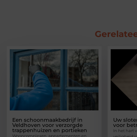
Gerelatee
Een schoonmaakbedrijf in
Uw slot
Veldhoven voor verzorgde
voor bet
trappenhuizen en portieken
In het hart
Wooncomplexen, appartementen en
veiligheid 