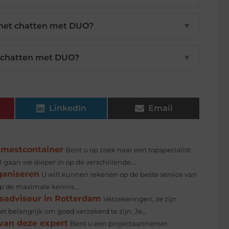
s het chatten met DUO?
▼
or chatten met DUO?
▼
LinkedIn
Email
enmestcontainer
Bent u op zoek naar een topspecialist
 gaan we dieper in op de verschillende...
ganiseren
U wilt kunnen rekenen op de beste service van
op de maximale kennis...
gsadviseur in Rotterdam
Verzekeringen, ze zijn
het belangrijk om goed verzekerd te zijn. Je...
van deze expert
Bent u een projectaannemer,