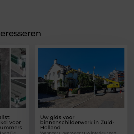
teresseren
ist:
Uw gids voor
kel voor
binnenschilderwerk in Zuid-
nummers
Holland
d van De
Wanneer u overweegt uw interieur een