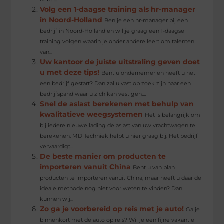
Volg een 1-daagse training als hr-manager
in Noord-Holland
Ben je een hr-manager bij een
bedrijf in Noord-Holland en wil je graag een 1-daagse
training volgen waarin je onder andere leert om talenten
van...
Uw kantoor de juiste uitstraling geven doet
u met deze tips!
Bent u ondernemer en heeft u net
een bedrijf gestart? Dan zal u vast op zoek zijn naar een
bedrijfspand waar u zich kan vestigen....
Snel de aslast berekenen met behulp van
kwalitatieve weegsystemen
Het is belangrijk om
bij iedere nieuwe lading de aslast van uw vrachtwagen te
berekenen. MD Techniek helpt u hier graag bij. Het bedrijf
vervaardigt...
De beste manier om producten te
importeren vanuit China
Bent u van plan
producten te importeren vanuit China, maar heeft u daar de
ideale methode nog niet voor weten te vinden? Dan
kunnen wij...
Zo ga je voorbereid op reis met je auto!
Ga je
binnenkort met de auto op reis? Wil je een fijne vakantie