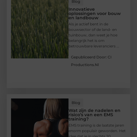
Blog
Innovatieve
oplossingen voor bouw
en landbouw
Als je actief bent in de
bouwsector of de land- en
tuinbouw, dan weet je hoe
belangrijk het is om
betrouwbare leveranciers ...
Gepubliceerd Door: CI
Productions.nl
Blog
Wat zijn de nadelen en
risico’s van een EMS
training?
EMS training is de laatste jaren
enorm populair geworden. Het
idee dat je in slechts 20