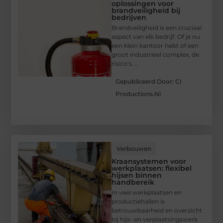
oplossingen voor
brandveiligheid bij
bedrijven
Brandveiligheid is een cruciaal
aspect van elk bedrijf. Of je nu
een klein kantoor hebt of een
groot industrieel complex, de
risico’s ...
Gepubliceerd Door: CI
Productions.nl
Verbouwen
Kraansystemen voor
werkplaatsen: flexibel
hijsen binnen
handbereik
In veel werkplaatsen en
productiehallen is
betrouwbaarheid en overzicht
bij hijs- en verplaatsingswerk