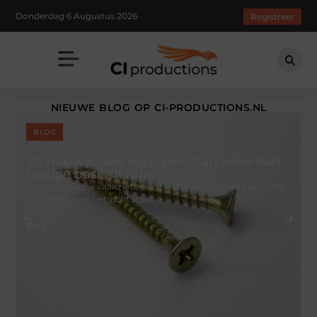
Donderdag 6 Augustus 2026
Registreer
NIEUWE BLOG OP CI-PRODUCTIONS.NL
BLOG
Zo maak je van een open trap weer een
rustige basis in huis
Een open trap is vaak het eerste wat je ziet als je binnenkomt.
Omdat hij zo in het zicht staat,
Blog