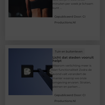
minuten per week je lichaam
kunt ...
Gepubliceerd Door: CI
Productions.nl
Tuin en buitenleven
Licht dat steden vooruit
helpt
Waarom verlichting meer is
dan functionaliteit Zodra de
avond valt verandert de
manier waarop we onze
omgeving ervaren. Straten,
pleinen en parken ...
Gepubliceerd Door: CI
Productions.nl