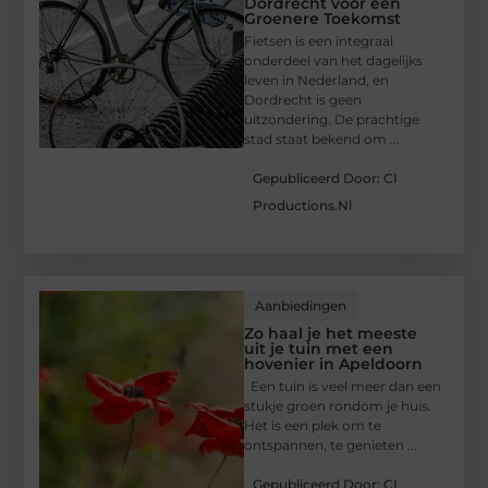
Dordrecht voor een
Groenere Toekomst
Fietsen is een integraal
onderdeel van het dagelijks
leven in Nederland, en
Dordrecht is geen
uitzondering. De prachtige
stad staat bekend om ...
Gepubliceerd Door: CI
Productions.nl
Aanbiedingen
Zo haal je het meeste
uit je tuin met een
hovenier in Apeldoorn
Een tuin is veel meer dan een
stukje groen rondom je huis.
Het is een plek om te
ontspannen, te genieten ...
Gepubliceerd Door: CI