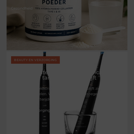
Gezondheid
BEAUTY EN VERZORGING
De populariteit van Philips Sonicare
elektrische tandenborstels blijft
toenemen
De markt voor elektrische tandenborstels blijft zich in hoog
tempo ontwikkelen. Waar consumenten vroeger vooral keken
naar prijs en batterijduur,
Beauty En Verzorging