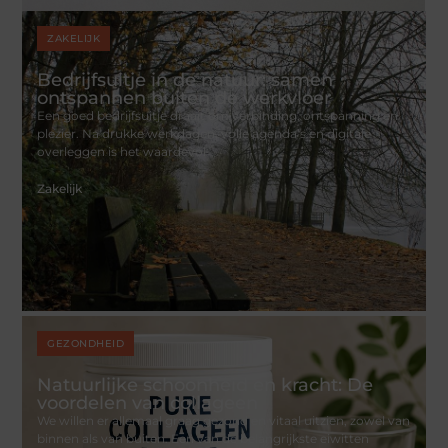
ZAKELIJK
Bedrijfsuitje in de natuur: samen
ontspannen buiten de werkvloer
Een goed bedrijfsuitje draait om verbinding, ontspanning en
plezier. Na drukke werkdagen, volle agenda’s en digitale
overleggen is het waardevol
Zakelijk
GEZONDHEID
Natuurlijke schoonheid en kracht: De
voordelen van collageen
We willen er allemaal graag gezond en vitaal uitzien, zowel van
binnen als van buiten. Een van de belangrijkste eiwitten